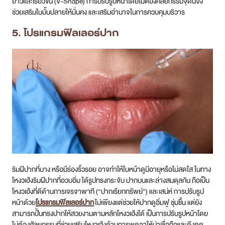
ยาวและเรียวขึ้น (V-Shape) การปรับรูปหน้าโดยไม่ต้องศัลยกรรมจุดนี้จึง
ช่วยเสริมในบั้นปลายให้มั่นคง และเสริมอำนาจในการควบคุมบริวาร
5. โปรแกรมฟิลเลอร์ปาก
ริมฝีปากที่บาง หรือมีร่องริ้วรอย อาจทำให้ใบหน้าดูมีอายุหรือไม่สดใส ในทาง
โหงวเฮ้งริมฝีปากที่อวบอิ่ม ได้รูปทรงกระจับ ปากบนและล่างสมดุลกัน ถือเป็น
โหงวเฮ้งที่ดีด้านการเจรจาพาที (“ปากเรียกทรัพย์”) และเสน่ห์ การปรับรูป
หน้าด้วย
โปรแกรมฟิลเลอร์ปาก
ไม่เพียงแต่ช่วยให้ปากดูอิ่มฟู ชุ่มชื้น แต่ยัง
สามารถปั้นทรงปากให้สวยงามตามหลักโหงวเฮ้งได้ เป็นการปรับรูปหน้าโดย
ไม่ต้องศัลยกรรมที่ช่วยเสริมโหงวเฮ้งด้านการพูดจาให้น่าเชื่อถือและดึงดูด