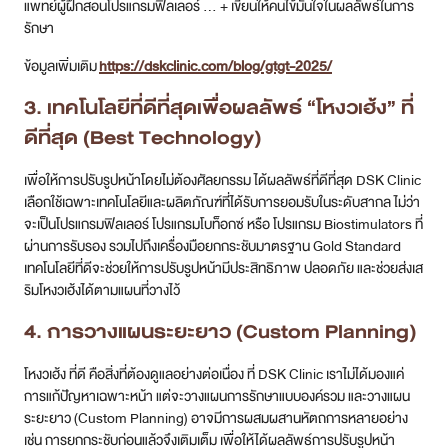
แพทย์ผู้ฝึกสอนโปรแกรมฟิลเลอร์ … + เขียนให้คนไข้มั่นใจในผลลัพธ์ในการ
รักษา
ข้อมูลเพิ่มเติม
https://dskclinic.com/blog/gtgt-2025/
3. เทคโนโลยีที่ดีที่สุดเพื่อผลลัพธ์ “
โหงวเฮ้ง
” ที่
ดีที่สุด (Best Technology)
เพื่อให้การปรับรูปหน้าโดยไม่ต้องศัลยกรรม ได้ผลลัพธ์ที่ดีที่สุด DSK Clinic
เลือกใช้เฉพาะเทคโนโลยีและผลิตภัณฑ์ที่ได้รับการยอมรับในระดับสากล ไม่ว่า
จะเป็นโปรแกรมฟิลเลอร์ โปรแกรมโบท็อกซ์ หรือ โปรแกรม Biostimulators ที่
ผ่านการรับรอง รวมไปถึงเครื่องมือยกกระชับมาตรฐาน Gold Standard
เทคโนโลยีที่ดีจะช่วยให้การปรับรูปหน้ามีประสิทธิภาพ ปลอดภัย และช่วยส่งเส
ริมโหงวเฮ้งได้ตามแผนที่วางไว้
4. การวางแผนระยะยาว (Custom Planning)
โหงวเฮ้ง ที่ดี คือสิ่งที่ต้องดูแลอย่างต่อเนื่อง ที่ DSK Clinic เราไม่ได้มองแค่
การแก้ปัญหาเฉพาะหน้า แต่จะวางแผนการรักษาแบบองค์รวม และวางแผน
ระยะยาว (Custom Planning) อาจมีการผสมผสานหัตถการหลายอย่าง
เช่น การยกกระชับก่อนแล้วจึงเติมเต็ม เพื่อให้ได้ผลลัพธ์การปรับรูปหน้า