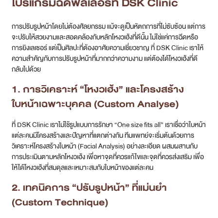
โปรแกรมฉีดฟิลเลอร์ที่ DSK Clinic
การปรับรูปหน้าโดยไม่ต้องศัลยกรรม แม้จะดูเป็นหัตถการที่ไม่ซับซ้อน แต่การ
จะปรับให้สวยงามและสอดคล้องกับหลักโหงวเฮ้งที่ดีนั้น ไม่ใช่แค่การฉีดหรือ
การยิงเลเซอร์ แต่เป็นศิลปะที่ต้องอาศัยความเชี่ยวชาญ ที่ DSK Clinic เราให้
ความสำคัญกับการปรับรูปหน้าที่มากกว่าความงาม แต่ต้องได้โหงวเฮ้งที่ดี
กลับไปด้วย
1. การวิเคราะห์ “
โหงวเฮ้ง
” และโครงสร้าง
ใบหน้าเฉพาะบุคคล (Custom Analyse)
ที่ DSK Clinic เราไม่ใช้รูปแบบการรักษา “One size fits all” เราเชื่อว่าใบหน้า
แต่ละคนมีโครงสร้างและปัญหาที่แตกต่างกัน ทีมแพทย์จะเริ่มต้นด้วยการ
วิเคราะห์โครงสร้างใบหน้า (Facial Analysis) อย่างละเอียด ผสมผสานกับ
การประเมินตามหลักโหงวเฮ้ง เพื่อหาจุดที่ควรแก้ไขและจุดที่ควรส่งเสริม เพื่อ
ให้ได้โหงวเฮ้งที่สมดุลและเหมาะสมกับใบหน้าของแต่ละคน
2. เทคนิคการ “ปรับรูปหน้า” ที่แม่นยำ
(Custom Technique)