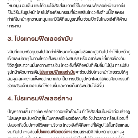
โหนกนูน อิ่มเต็ม และโค้งมนได้สัดส่วน การใช้โปรแกรมฟิลเลอร์หน้าผากจึง
เป็นวิธีปรับรูปหน้าโดยไม่ต้องศัลยกรรมที่ช่วยเสริมโหงวเฮ้งด้านนี้โดยตรง
ทำให้ใบหน้าดูหวานละมุน และมีมิติที่สมบูรณ์ขึ้น ช่วยเปิดรับโหงวเฮ้งที่ดีด้าน
การงาน
3. โปรแกรมฟิลเลอร์ขมับ
ขมับที่ตอบหรือยุบลงไป มักทำให้โหนกแก้มดูเด่นชัดและสูงเกินไป ทำให้ใบหน้าดู
แข็งและมีอายุ ในทางโหงวเฮ้งขมับคือ วังสมรส หรือ วังทรัพย์ ที่เกี่ยวข้องกับ
ชีวิตคู่และความมั่นคงทางการเงิน โหงวเฮ้งที่ดีคือขมับที่เต็มอิ่ม ไม่บุ๋ม การปรับ
รูปหน้าด้วยการเติม
โปรแกรมฟิลเลอร์ขมับ
จะช่วยปรับโครงหน้าโดยรวมให้ดู
สมดุล ลดความแข็งของโหนกแก้ม เป็นการปรับรูปหน้าโดยไม่ต้องศัลยกรรมที่
ช่วยเสริมด้านความรักให้ราบรื่นและการเก็บทรัพย์สินได้ดีขึ้น
4. โปรแกรมฟิลเลอร์คาง
ปัญหาคางสั้น คางตัด หรือคางถอยเข้าด้านใน ทำให้สัดส่วนใบหน้าท่อนล่างดู
ไม่สมดุล และใบหน้าดูสั้น ในศาสตร์โหงวเฮ้งคางคือ วังบ่าวสาว หรือบริเวณที่
บ่งบอกถึงบั้นปลายชีวิตและบริวาร โหงวเฮ้งที่ดีคือคางที่ได้รูป ไม่สั้นหรือแหลม
จนเกินไป การด้วย
โปรแกรมฟิลเลอร์คาง
ช่วยสร้างมิติให้ใบหน้าส่วนล่างดู