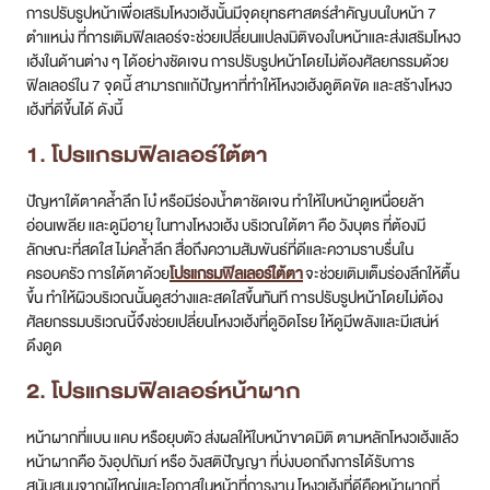
การปรับรูปหน้าเพื่อเสริมโหงวเฮ้งนั้นมีจุดยุทธศาสตร์สำคัญบนใบหน้า 7
ตำแหน่ง ที่การเติมฟิลเลอร์จะช่วยเปลี่ยนแปลงมิติของใบหน้าและส่งเสริมโหงว
เฮ้งในด้านต่าง ๆ ได้อย่างชัดเจน การปรับรูปหน้าโดยไม่ต้องศัลยกรรมด้วย
ฟิลเลอร์ใน 7 จุดนี้ สามารถแก้ปัญหาที่ทำให้โหงวเฮ้งดูติดขัด และสร้างโหงว
เฮ้งที่ดีขึ้นได้ ดังนี้
1. โปรแกรมฟิลเลอร์ใต้ตา
ปัญหาใต้ตาคล้ำลึก โบ๋ หรือมีร่องน้ำตาชัดเจน ทำให้ใบหน้าดูเหนื่อยล้า
อ่อนเพลีย และดูมีอายุ ในทางโหงวเฮ้ง บริเวณใต้ตา คือ วังบุตร ที่ต้องมี
ลักษณะที่สดใส ไม่คล้ำลึก สื่อถึงความสัมพันธ์ที่ดีและความราบรื่นใน
ครอบครัว การใต้ตาด้วย
โปรแกรมฟิลเลอร์ใต้ตา
จะช่วยเติมเต็มร่องลึกให้ตื้น
ขึ้น ทำให้ผิวบริเวณนั้นดูสว่างและสดใสขึ้นทันที การปรับรูปหน้าโดยไม่ต้อง
ศัลยกรรมบริเวณนี้จึงช่วยเปลี่ยนโหงวเฮ้งที่ดูอิดโรย ให้ดูมีพลังและมีเสน่ห์
ดึงดูด
2. โปรแกรมฟิลเลอร์หน้าผาก
หน้าผากที่แบน แคบ หรือยุบตัว ส่งผลให้ใบหน้าขาดมิติ ตามหลักโหงวเฮ้งแล้ว
หน้าผากคือ วังอุปถัมภ์ หรือ วังสติปัญญา ที่บ่งบอกถึงการได้รับการ
สนับสนุนจากผู้ใหญ่และโอกาสในหน้าที่การงาน โหงวเฮ้งที่ดีคือหน้าผากที่