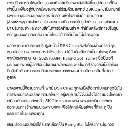
การปรับรูปหน้าให้ดูเป็นธรรมชาติและเสริมโหงวเฮ้งไม่ได้ขึ้นอยู่กับสารที่ฉีด
เท่านั้น แต่ขึ้นอยู่กับเทคนิคของแพทย์ร่วมด้วย แพทย์ DSK Clinic เป็นแพทย์
เฉพาะทางผิวหนังและเลเซอร์ ที่มีความเข้าใจลึกซึ้งด้านกายวิภาค
(Anatomy) และผ่านการฝึกอบรมเทคนิคการปรับรูปหน้า การวางตำแหน่ง
ยา ปริมาณยา และความลึกในการฉีดที่แม่นยำ จะทำให้ผลลัพธ์การปรับรูป
หน้าดูนุ่มนวล กลมกลืน และได้โหงวเฮ้งที่ดีขึ้นโดยไม่มีใครดูออก
นอกจากนี้เทคนิคการปรับรูปหน้าที่ DSK Clinic ยังสะท้อนผ่านการที่ คุณ
หมอปอร์เช่ นพ.สราวุธ เหล่ากิจรุ่งโรจน์ ได้รับคัดเลือกให้เป็น Rising Star
จากโครงการ GTGT 2025 (GAIN Thailand Got Trainer) ซึ่งเป็นเวที
ประกวดแพทย์ผู้ฝึกสอนโปรแกรมฟิลเลอร์ระดับประเทศ รางวัลนี้เป็นเครื่อง
ยืนยันถึงทักษะการประเมินใบหน้าและการวางแผนเทคนิคการฉีดที่แม่นยำ
สูงสุด
มาตรฐานนี้คือแนวทางที่แพทย์ DSK Clinic ทุกคนยึดถือ เราไม่เคยหยุดนิ่งใน
การพัฒนาและอัปเดตเทคนิคใหม่ ๆ อยู่เสมอ คนไข้จึงมั่นใจได้ว่า แม้จะใช้ตัวยา
เหมือนกัน แต่ผลลัพธ์ที่ DSK Clinic จะแตกต่าง เพราะเราวิเคราะห์และ
ออกแบบการรักษาแบบเฉพาะบุคคล เพื่อให้คุณได้ผลลัพธ์ที่ดีและดูเป็น
ธรรมชาติในแบบของคุณ
เสริมเรื่องหมอปอร์เช่ได้รับคัดเลือกเป็น Rising Star ในโครงการประกวด