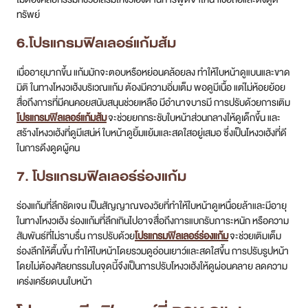
ทรัพย์
6.โปรแกรมฟิลเลอร์แก้มส้ม
เมื่ออายุมากขึ้น แก้มมักจะตอบหรือหย่อนคล้อยลง ทำให้ใบหน้าดูแบนและขาด
มิติ ในทางโหงวเฮ้งบริเวณแก้ม ต้องมีความอิ่มเต็ม พอดูมีเนื้อ แต่ไม่ห้อยย้อย
สื่อถึงการที่มีคนคอยสนับสนุนช่วยเหลือ มีอำนาจบารมี การปรับด้วยการเติม
โปรแกรมฟิลเลอร์แก้มส้ม
จะช่วยยกกระชับใบหน้าส่วนกลางให้ดูเด็กขึ้น และ
สร้างโหงวเฮ้งที่ดูมีเสน่ห์ ใบหน้าดูยิ้มแย้มและสดใสอยู่เสมอ ซึ่งเป็นโหงวเฮ้งที่ดี
ในการดึงดูดผู้คน
7. โปรแกรมฟิลเลอร์ร่องแก้ม
ร่องแก้มที่ลึกชัดเจน เป็นสัญญาณของวัยที่ทำให้ใบหน้าดูเหนื่อยล้าและมีอายุ
ในทางโหงวเฮ้ง ร่องแก้มที่ลึกเกินไปอาจสื่อถึงการแบกรับภาระหนัก หรือความ
สัมพันธ์ที่ไม่ราบรื่น การปรับด้วย
โปรแกรมฟิลเลอร์ร่องแก้ม
จะช่วยเติมเต็ม
ร่องลึกให้ตื้นขึ้น ทำให้ใบหน้าโดยรวมดูอ่อนเยาว์และสดใสขึ้น การปรับรูปหน้า
โดยไม่ต้องศัลยกรรมในจุดนี้จึงเป็นการปรับโหงวเฮ้งให้ดูผ่อนคลาย ลดความ
เคร่งเครียดบนใบหน้า