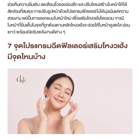
ช่วยคืนความอิ่มเอิบ ลดเลือนริ้วรอยร่องลึก และปรับโครงสร้างใบหน้าให้ได้
สัดส่วนที่สมดุล การปรับรูปหน้าด้วยโปรแกรมฟิลเลอร์ไม่ได้มุ่งเน้นแค่ความ
สาขา MRT สุทธิสาร
สวยงาม แต่เป็นการออกแบบใบหน้าใหม่ เพื่อเสริมโหงวเฮ้งโดยรวม การมี
ใบหน้าที่อิ่มเต็มในจุดที่ถูกต้องตามหลักโหงวเฮ้งจะช่วยให้ใบหน้าดูสดใส อ่อน
สาขา เซ็นทรัลปิ่นเกล้า
เยาว์ พร้อมเปิดรับพลังงานดีต่าง ๆ
สาขา บางนา
7 จุดโปรแกรมฉีดฟิลเลอร์เสริมโหงวเฮ้ง
มีจุดไหนบ้าง
สาขา CDC
สาขา นครปฐม
ไทย