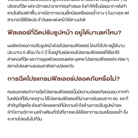
บริเวณที่ฉีด แต่จะมีการแปะยาชาก่อนทำเสมอ จึงทำให้เจ็บน้อยมาก หลังทำ
แทบไม่ต้องพักฟื้น อาจมีอาการบวมเล็กน้อยหรือรอยช้ำจาง ๆ ในบางจุด แต่
สามารถใช้ชีวิตประจำวันและแต่งหน้าได้ตามปกติ
ฟิลเลอร์ที่ฉีดปรับรูปหน้า อยู่ได้นานแค่ไหน?
ผลลัพธ์ของการปรับรูปหน้าด้วยโปรแกรมฟิลเลอร์ โดยทั่วไปจะอยู่ได้นาน
ประมาณ 6 เดือน ถึง 2 ปี ขึ้นอยู่กับชนิดของโปรแกรมฟิลเลอร์ที่เลือกใช้
ตำแหน่งที่ฉีด และการดูแลตัวเองของแต่ละบุคคล โปรแกรมฟิลเลอร์จะค่อย ๆ
สลายไปเองตามธรรมชาติอย่างปลอดภัย
การฉีดโปรแกรมฟิลเลอร์ปลอดภัยหรือไม่?
หมอบอกเลยว่าการฉีดโปรแกรมฟิลเลอร์นั้นมีความปลอดภัยแน่นอน หากทำ
ในคลินิกที่ได้มาตรฐาน ใช้โปรแกรมฟิลเลอร์ที่ผ่านการรับรองจาก อย. และที่
สำคัญที่สุดคือ ต้องทำโดยแพทย์ที่มีความเข้าใจด้านการปรับรูปหน้าและ
เข้าใจกายวิภาค ผลข้างเคียงทั่วไปที่อาจพบได้คืออาการบวมหรือรอยช้ำ ซึ่ง
จะหายไปเองในไม่กี่วัน