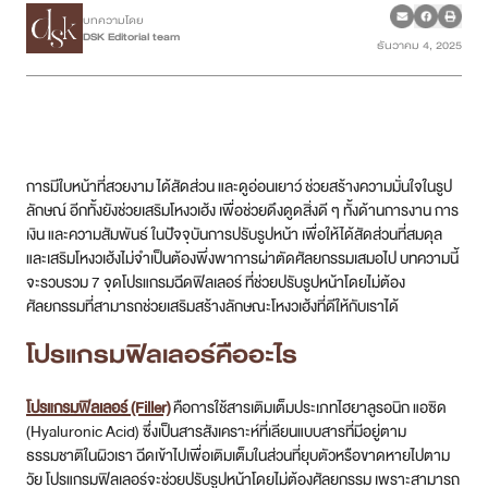
บทความโดย
DSK Editorial team
ธันวาคม 4, 2025
เคสรีวิว
Case Review
วีดีโอรีวิว
การมีใบหน้าที่สวยงาม ได้สัดส่วน และดูอ่อนเยาว์ ช่วยสร้างความมั่นใจในรูป
บทความ
ลักษณ์ อีกทั้งยังช่วยเสริมโหงวเฮ้ง เพื่อช่วยดึงดูดสิ่งดี ๆ ทั้งด้านการงาน การ
เงิน และความสัมพันธ์ ในปัจจุบันการปรับรูปหน้า เพื่อให้ได้สัดส่วนที่สมดุล
และเสริมโหงวเฮ้งไม่จำเป็นต้องพึ่งพาการผ่าตัดศัลยกรรมเสมอไป บทความนี้
โปรโมชั่น
จะรวบรวม 7 จุดโปรแกรมฉีดฟิลเลอร์ ที่ช่วยปรับรูปหน้าโดยไม่ต้อง
ศัลยกรรมที่สามารถช่วยเสริมสร้างลักษณะโหงวเฮ้งที่ดีให้กับเราได้
รายชื่อสาขา
โปรแกรมฟิลเลอร์คืออะไร
สาขา Siam Paragon
โปรแกรมฟิลเลอร์ (Filler)
คือการใช้สารเติมเต็มประเภทไฮยาลูรอนิก แอซิด
สาขา Stadium One
(Hyaluronic Acid) ซึ่งเป็นสารสังเคราะห์ที่เลียนแบบสารที่มีอยู่ตาม
ธรรมชาติในผิวเรา ฉีดเข้าไปเพื่อเติมเต็มในส่วนที่ยุบตัวหรือขาดหายไปตาม
สาขา Asoke
วัย โปรแกรมฟิลเลอร์จะช่วยปรับรูปหน้าโดยไม่ต้องศัลยกรรม เพราะสามารถ