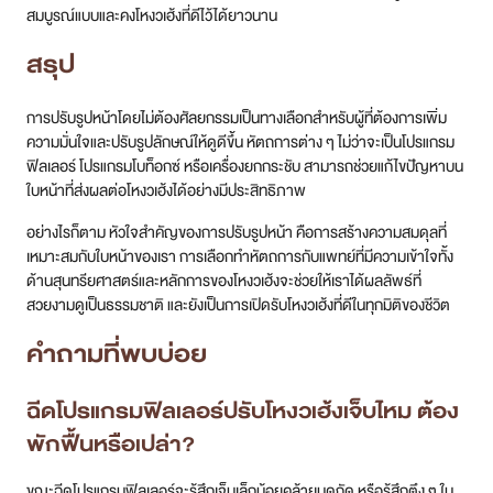
สมบูรณ์แบบและคงโหงวเฮ้งที่ดีไว้ได้ยาวนาน
สรุป
การปรับรูปหน้าโดยไม่ต้องศัลยกรรมเป็นทางเลือกสำหรับผู้ที่ต้องการเพิ่ม
ความมั่นใจและปรับรูปลักษณ์ให้ดูดีขึ้น หัตถการต่าง ๆ ไม่ว่าจะเป็นโปรแกรม
ฟิลเลอร์ โปรแกรมโบท็อกซ์ หรือเครื่องยกกระชับ สามารถช่วยแก้ไขปัญหาบน
ใบหน้าที่ส่งผลต่อโหงวเฮ้งได้อย่างมีประสิทธิภาพ
อย่างไรก็ตาม หัวใจสำคัญของการปรับรูปหน้า คือการสร้างความสมดุลที่
เหมาะสมกับใบหน้าของเรา การเลือกทำหัตถการกับแพทย์ที่มีความเข้าใจทั้ง
ด้านสุนทรียศาสตร์และหลักการของโหงวเฮ้งจะช่วยให้เราได้ผลลัพธ์ที่
สวยงามดูเป็นธรรมชาติ และยังเป็นการเปิดรับโหงวเฮ้งที่ดีในทุกมิติของชีวิต
คำถามที่พบบ่อย
ฉีดโปรแกรมฟิลเลอร์ปรับ
โหงวเฮ้ง
เจ็บไหม ต้อง
พักฟื้นหรือเปล่า?
ขณะฉีดโปรแกรมฟิลเลอร์จะรู้สึกเจ็บเล็กน้อยคล้ายมดกัด หรือรู้สึกตึง ๆ ใน