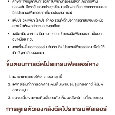
ศึกษาหาข้อมูลคลินิกหรือสถานพยาบาลให้มั่นใจว่าได้มาตรฐาน
ปลอดภัย มีการรับรองอย่างถูกต้อง และมีแพทย์ที่สามารถออกแบบและ
ฉีดโปรแกรมฟิลเลอร์คางที่มากประสบการณ์
แจ้งประวัติแพ้ยา โรคประจำตัว รวมถึงถ้ามีอาการอักเสบของผิวหนัง
ควรแจ้งให้แพทย์ทราบอย่างละเอียด
งดวิตามิน อาหารเสริมต่าง ๆ ก่อนโปรแกรมฉีดฟิลเลอร์คางเป็นเวลา
อย่างน้อย 7 วัน
งดเครื่องดื่มแอลกอฮอล์ 1 วันก่อนฉีดโปรแกรมฟิลเลอร์คาง เพื่อไม่ให้
เกิดปัญหาเลือดออกมา
ขั้นตอนการฉีดโปรแกรมฟิลเลอร์คาง
แปะยาชาและรอให้ยาชาออกฤทธิ์
แพทย์เริ่มทำการฉีดสารเติมเต็มเพื่อปรับรูปทรงคางให้มีมิติ
สวยละมุน
รอจนเนื้อเจลสารเติมเต็มคงตัว เห็นผลลัพธ์คางที่สวยละมุน
การดูแลตัวเองหลังฉีดโปรแกรมฟิลเลอร์