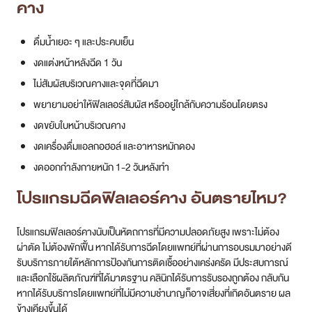
คาง
ดื่มน้ำเยอะ ๆ และประคบเย็น
งดแต่งหน้าหลังฉีด 1 วัน
ไม่สัมผัสบริเวณคางและจุดที่ฉีดมา
พยายามอย่าให้ฟิลเลอร์สัมผัส หรืออยู่ใกล้กับความร้อนโดยตรง
งดขยับใบหน้าบริเวณคาง
งดเครื่องดื่มแอลกอฮอล์ และอาหารหมักดอง
งดออกกำลังกายหนัก 1-2 วันหลังทำ
โปรแกรมฉีดฟิลเลอร์คาง อันตรายไหม?
โปรแกรมฟิลเลอร์คางนับเป็นหัตถการที่มีความปลอดภัยสูง เพราะไม่ต้อง
ผ่าตัด ไม่ต้องพักฟื้น หากได้รับการฉีดโดยแพทย์ที่ผ่านการอบรมมาอย่างดี
รับบริการภายใต้หลักการป้องกันการติดเชื้ออย่างเคร่งครัด มีประสบการณ์
และเลือกใช้ผลิตภัณฑ์ที่ได้มาตรฐาน คลินิกได้รับการรับรองถูกต้อง กลับกัน
หากได้รับบริการโดยแพทย์ที่ไม่มีความชำนาญก็อาจเสี่ยงที่เกิดอันตราย ผล
ข้างเคียงขึ้นได้