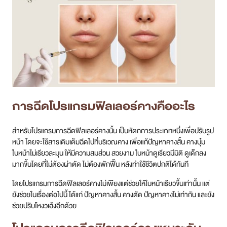
การฉีด
โปรแกรม
ฟิลเลอร์คางคืออะไร
สำหรับโปรแกรมการฉีดฟิลเลอร์คางนั้น เป็นหัตถการประเภทหนึ่งเพื่อปรับรูป
หน้า โดยจะใช้สารเติมเต็มฉีดไปที่บริเวณคาง เพื่อแก้ปัญหาคางสั้น คางบุ๋ม
ใบหน้าไม่เรียวละมุน ให้มีความสมส่วน สวยงาม ใบหน้าดูเรียวมีมิติ ดูเด็กลง
มากขึ้นโดยที่ไม่ต้องผ่าตัด ไม่ต้องพักฟื้น หลังทำใช้ชีวิตปกติได้ทันที
โดยโปรแกรมการฉีดฟิลเลอร์คางไม่เพียงแต่ช่วยให้ใบหน้าเรียวขึ้นเท่านั้น แต่
ยังช่วยในเรื่องต่อไปนี้ ได้แก่ ปัญหาคางสั้น คางตัด ปัญหาคางไม่เท่ากัน และยัง
ช่วยปรับโหงวเฮ้งอีกด้วย