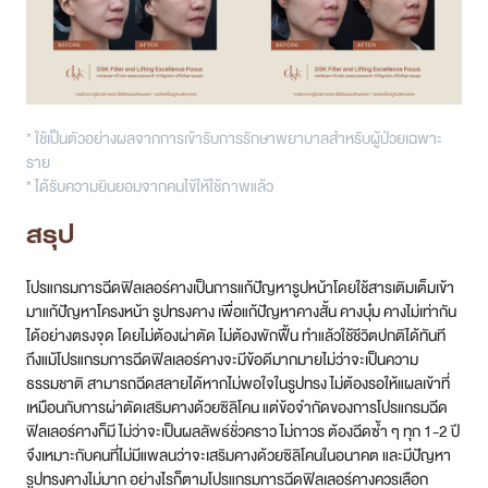
* ใช้เป็นตัวอย่างผลจากการเข้ารับการรักษาพยาบาลสําหรับผู้ป่วยเฉพาะ
ราย
* ได้รับความยินยอมจากคนไข้ให้ใช้ภาพแล้ว
สรุป
โปรแกรมการฉีดฟิลเลอร์คางเป็นการแก้ปัญหารูปหน้าโดยใช้สารเติมเต็มเข้า
มาแก้ปัญหาโครงหน้า รูปทรงคาง เพื่อแก้ปัญหาคางสั้น คางบุ๋ม คางไม่เท่ากัน
ได้อย่างตรงจุด โดยไม่ต้องผ่าตัด ไม่ต้องพักฟื้น ทำแล้วใช้ชีวิตปกติได้ทันที
ถึงแม้โปรแกรมการฉีดฟิลเลอร์คางจะมีข้อดีมากมายไม่ว่าจะเป็นความ
ธรรมชาติ สามารถฉีดสลายได้หากไม่พอใจในรูปทรง ไม่ต้องรอให้แผลเข้าที่
เหมือนกับการผ่าตัดเสริมคางด้วยซิลิโคน แต่ข้อจำกัดของการโปรแกรมฉีด
ฟิลเลอร์คางก็มี ไม่ว่าจะเป็นผลลัพธ์ชั่วคราว ไม่ถาวร ต้องฉีดซ้ำ ๆ ทุก 1-2 ปี
จึงเหมาะกับคนที่ไม่มีแพลนว่าจะเสริมคางด้วยซิลิโคนในอนาคต และมีปัญหา
รูปทรงคางไม่มาก อย่างไรก็ตามโปรแกรมการฉีดฟิลเลอร์คางควรเลือก