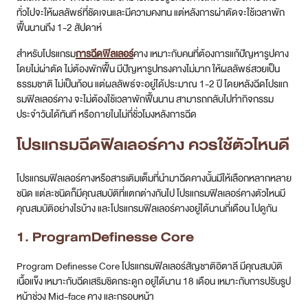
ทั่วไปจะให้ผลลัพธ์ที่ชัดเจนและมีความคงทน แต่หลังการผ่าตัดจะใช้เวลาพัก
ฟื้นนานถึง 1-2 สัปดาห์
สำหรับโปรแกรม
การฉีดฟิลเลอร์
คาง เหมาะกับคนที่ต้องการแก้ปัญหารูปคาง
โดยไม่ผ่าตัด ไม่ต้องพักฟื้น มีปัญหารูปทรงคางไม่มาก ให้ผลลัพธ์สวยเป็น
ธรรมชาติ ไม่เป็นก้อน แต่ผลลัพธ์จะอยู่ได้ประมาณ 1-2 ปี โดยหลังฉีดโปรแก
รมฟิลเลอร์คาง จะไม่ต้องใช้เวลาพักฟื้นนาน สามารถกลับไปทำกิจกรรม
ประจำวันได้ทันที หรือภายในไม่กี่ชั่วโมงหลังการฉีด
โปรแกรมฉีดฟิลเลอร์คาง ควรใช้ตัวไหนดี
โปรแกรมฟิลเลอร์คางหรือสารเติมเต็มที่นำมาฉีดคางนั้นมีให้เลือกหลากหลาย
ชนิด แต่ละชนิดก็มีคุณสมบัติที่แตกต่างกันไป โปรแกรมฟิลเลอร์คางตัวไหนมี
คุณสมบัติอย่างไรบ้าง และโปรแกรมฟิลเลอร์คางอยู่ได้นานกี่เดือน ไปดูกัน
1. ProgramDefinesse Core
Program Definesse Core โปรแกรมฟิลเลอร์สัญชาติอิตาลี มีคุณสมบัติ
เนื้อแข็ง เหมาะกับฉีดเสริมชิดกระดูก อยู่ได้นาน 18 เดือน เหมาะกับการปรับรูป
หน้าช่วง Mid-face คาง และกรอบหน้า