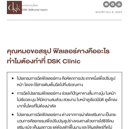
บทความโดย
DSK Editorial team
พฤศจิกายน 8, 2024
เคสรีวิว
Case Review
วีดีโอรีวิว
คุณหมอขอสรุป ฟิลเลอร์คางคืออะไร
บทความ
ทำไมต้องทำที่ DSK Clinic
โปรโมชั่น
โปรแกรมการฉีดฟิลเลอร์คาง คือหัตถการประเภทหนึ่งเพื่อปรับรูป
หน้า โดยจะใช้สารเติมเต็มฉีดไปที่บริเวณคาง
รายชื่อสาขา
การฉีดโปรแกรมฟิลเลอร์คาง ช่วยแก้ปัญหาคางสั้น คางบุ๋ม ใบหน้า
ไม่เรียวละมุน ให้มีความสมส่วน สวยงาม ใบหน้าดูเรียวมีมิติ ดูเด็กลง
สาขา Siam Paragon
มากขึ้นโดยที่ไม่ต้องผ่าตัด
สาขา Stadium One
โปรแกรมการฉีดฟิลเลอร์คาง ต่างจากการผ่าตัดเสริมคาง เป็นกระ
บวนการศัลยกรรมเพื่อปรับปรุงรูปร่างของคางด้วยการใส่ซิลิโคน
สาขา Asoke
เสริม แม้จะเห็นผลถาวร แต่ต้องพักฟื้นนาน และให้ผลลัพธ์ที่ดูไม่