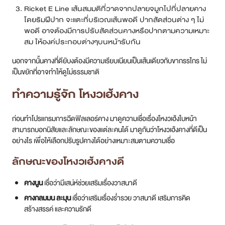
Ricket E Line เส้นสมมติที่วาดจากปลายจมูกไปที่ปลายคาง
โดยริมฝีปาก จะแตะที่บริเวณเส้นพอดี ปากสัดส่วนต่าง ๆ ไม่
พอดี อาจต้องมีการปรับสัดส่วนคางหรือปากตามความเหมาะ
สม ให้องค์ประกอบต่างๆบนหน้ารับกัน
นอกจากนั้นคางที่ดียับงต้องมีความเรียบเนียนเป็นเส้นเดียวกับขากรรไกร ไม่
เป็นขยักที่อาจทำให้ดูไม่ธรรมชาติ
ทำความรู้จัก โหงวเฮ้งคาง
ก่อนทำโปรแกรมการฉีดฟิลเลอร์คาง มาดูความเชื่อเรื่องโหงวเฮ้งใบหน้า
สามารถบอกนิสัยและลักษณะของแต่ละคนได้ มาดูกันว่าโหงวเฮ้งคางที่ดีเป็น
อย่างไร เพื่อให้เลือกปรับรูปคางได้อย่างเหมาะสมตามความเชื่อ
ลักษณะของโหงวเฮ้งคางดี
คางนูน
เชื่อว่ามีเสน่ห์ช่วยเสริมเรื่องวาสนาดี
คางกลมมน ละมุน
เชื่อว่าเสริมเรื่องร่ำรวย วาสนาดี เสริมการคิด
สร้างสรรค์ และความรักดี