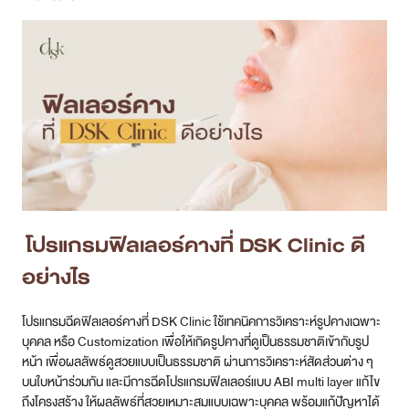
โปรแกรม
ฟิลเลอร์คางที่ DSK Clinic ดี
อย่างไร
โปรแกรมฉีดฟิลเลอร์คางที่ DSK Clinic ใช้เทคนิคการวิเคราะห์รูปคางเฉพาะ
บุคคล หรือ Customization เพื่อให้เกิดรูปคางที่ดูเป็นธรรมชาติเข้ากับรูป
หน้า เพื่อผลลัพธ์ดูสวยแบบเป็นธรรมชาติ ผ่านการวิเคราะห์สัดส่วนต่าง ๆ
บนใบหน้าร่วมกัน และมีการฉีดโปรแกรมฟิลเลอร์แบบ ABI multi layer แก้ไข
ถึงโครงสร้าง ให้ผลลัพธ์ที่สวยเหมาะสมแบบเฉพาะบุคคล พร้อมแก้ปัญหาได้