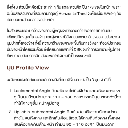
ซึ่งทั้ง 3 ส่วนนี้จะต้องมีระยะเท่า ๆ กัน แต่ละส่วนคิดเป็น 1/3 ของใบหน้า เพราะ
ฉะนั้นสัดส่วนคางที่สวยตามทฤษฎี Horizontal Third จะต้องมีระยะพอ ๆ กัน
ส่วนบนและส่วนกลางของใบหน้า
ในส่วนของความกว้างของคาง ผู้หญิงจะมีความกว้างของคางเท่ากันกับ
บริเวณปีกจมูกทั้งสองข้าง และผู้ชายจะมีสัดส่วนความกว้างของคางประมาณ
มุมปากทั้งสองข้าง ทั้งนี้ ความกว้างของคางจะขึ้นกับการวิเคราะห์องค์ประกอบ
อื่นของหน้าโดยรวมด้วย ซึ่งโดยปกติแพทย์ที่ DSK จะทำการวิเคราะห์รูปคาง
ที่เหมาะสมก่อนการฉีดเสมอเพื่อให้ได้คางที่เป็นธรรมชาติ
มุม Profile View
จะมีการแบ่งสัดส่วนตามเส้นอ้างอิงที่สมมติขึ้นมา แบ่งเป็น 3 มุมได้ ดังนี้
Laciomental Angle คือบริเวณใต้ริมฝีปากและบริเวณคาง จะ
ดูเป็นมุมป้านประมาณ 110 – 130 องศา หากมีมุมมากกว่านี้จะ
ทำให้คางดูยื่น หน้าดูมีอายุ
Lip-chin-submental Angle คือเส้นสมมติจากบริเวณปาก
ล่างไปจนถึงคาง และอีกเส้นคือบริเวณใต้คางถึงตัวคาง ทั้งสอง
เส้นต้องตัดกันด้านหน้า ทำมุม 90 – 110 องศา เป็นมุมฉาก