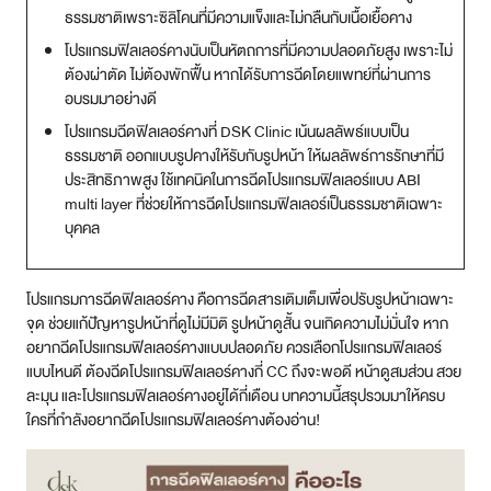
ธรรมชาติเพราะซิลิโคนที่มีความแข็งและไม่กลืนกับเนื้อเยื้อคาง
สาขา MRT สุทธิสาร
โปรแกรมฟิลเลอร์คางนับเป็นหัตถการที่มีความปลอดภัยสูง เพราะไม่
ต้องผ่าตัด ไม่ต้องพักฟื้น หากได้รับการฉีดโดยแพทย์ที่ผ่านการ
สาขา เซ็นทรัลปิ่นเกล้า
อบรมมาอย่างดี
โปรแกรมฉีดฟิลเลอร์คางที่ DSK Clinic เน้นผลลัพธ์แบบเป็น
สาขา บางนา
ธรรมชาติ ออกแบบรูปคางให้รับกับรูปหน้า ให้ผลลัพธ์การรักษาที่มี
ประสิทธิภาพสูง ใช้เทคนิคในการฉีดโปรแกรมฟิลเลอร์แบบ ABI
สาขา CDC
multi layer ที่ช่วยให้การฉีดโปรแกรมฟิลเลอร์เป็นธรรมชาติเฉพาะ
บุคคล
สาขา นครปฐม
ไทย
โปรแกรมการฉีดฟิลเลอร์คาง คือการฉีดสารเติมเต็มเพื่อปรับรูปหน้าเฉพาะ
จุด ช่วยแก้ปัญหารูปหน้าที่ดูไม่มีมิติ รูปหน้าดูสั้น จนเกิดความไม่มั่นใจ หาก
อยากฉีดโปรแกรมฟิลเลอร์คางแบบปลอดภัย ควรเลือกโปรแกรมฟิลเลอร์
แบบไหนดี ต้องฉีดโปรแกรมฟิลเลอร์คางกี่ CC ถึงจะพอดี หน้าดูสมส่วน สวย
ละมุน และโปรแกรมฟิลเลอร์คางอยู่ได้กี่เดือน บทความนี้สรุปรวมมาให้ครบ
ใครที่กำลังอยากฉีดโปรแกรมฟิลเลอร์คางต้องอ่าน!