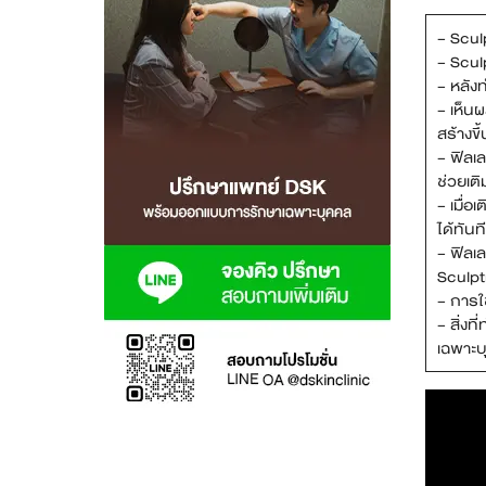
– Scul
สาขา MRT สุทธิสาร
– Scul
– หลังท
สาขา เซ็นทรัลปิ่นเกล้า
– เห็น
สร้างขึ
สาขา บางนา
– ฟิลเล
ช่วยเติ
สาขา CDC
– เมื่อ
ได้ทันท
สาขา นครปฐม
– ฟิลเล
Sculpt
ไทย
– การใ
– สิ่งท
เฉพาะบ