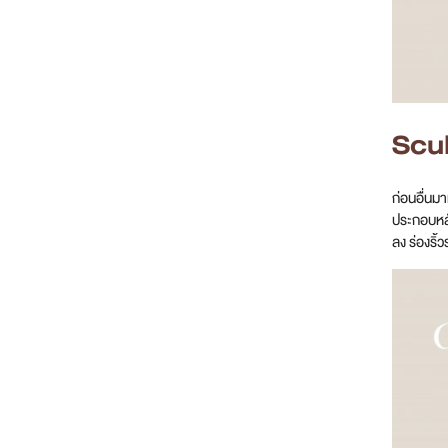
Scul
ก่อนอื่นม
ประกอบหลั
ลง ร่องริ้