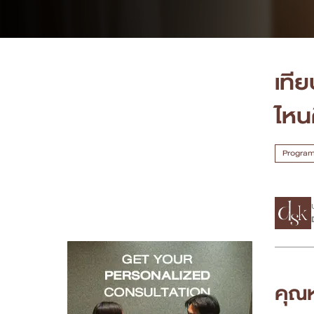
เคสรีวิว
Case Review
เทีย
วีดีโอรีวิว
ไหน
บทความ
Program 
โปรโมชั่น
รายชื่อสาขา
สาขา Siam Paragon
สาขา Stadium One
คุณห
สาขา Asoke