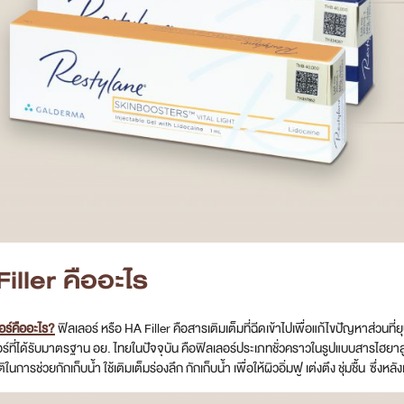
iller คืออะไร
อร์คืออะไร?
ฟิลเลอร์ หรือ HA Filler คือสารเติมเต็มที่ฉีดเข้าไปเพื่อแก้ไขปัญหาส่วนที่
ร์ที่ได้รับมาตรฐาน อย. ไทยในปัจจุบัน คือฟิลเลอร์ประเภทชั่วคราวในรูปแบบสารไฮยาลู
ในการช่วยกักเก็บน้ำ ใช้เติมเต็มร่องลึก กักเก็บน้ำ เพื่อให้ผิวอิ่มฟู เต่งตึง ชุ่มชื้น ซึ่ง