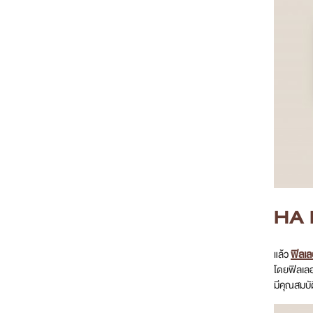
HA F
แล้ว
ฟิลเล
โดยฟิลเลอ
มีคุณสมบัติ