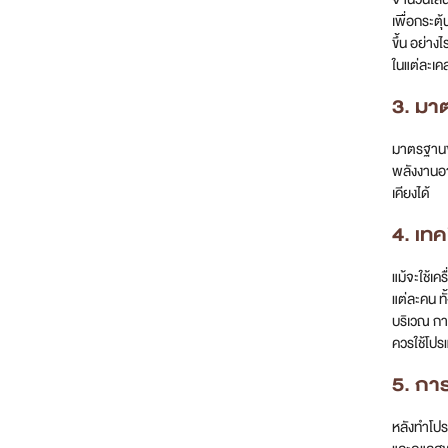
เพื่อกระต
ขึ้น อย่า
ในแต่ละเค
3. มา
มาตรฐานขอ
พลังงานอา
เคียงได้
4. เท
แม้จะใช้เ
แต่ละคน ท
บริเวณ กา
ควรใช้โปร
5. กา
หลังทำโปร