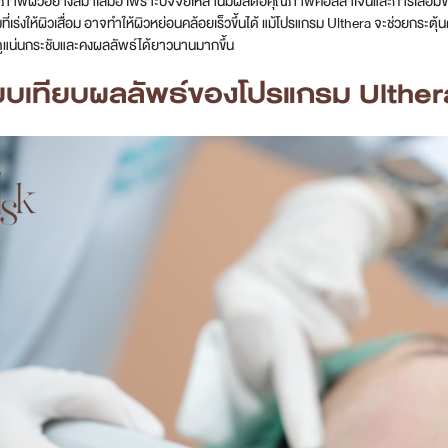
ขภาพผิวอย่างสม่ำเสมอ เพราะปัจจัยเหล่านี้มีผลต่อคุณภาพคอลลาเจนและการเสื่อมขอ
่เร่งให้ผิวเสื่อม อาจทำให้ผิวหย่อนคล้อยเร็วขึ้นได้ แม้โปรแกรม Ulthera จะช่วยกระตุ้
วดูแน่นกระชับและคงผลลัพธ์ได้ยาวนานมากขึ้น
ยบเทียบผลลัพธ์ของโปรแกรม Ulthera 