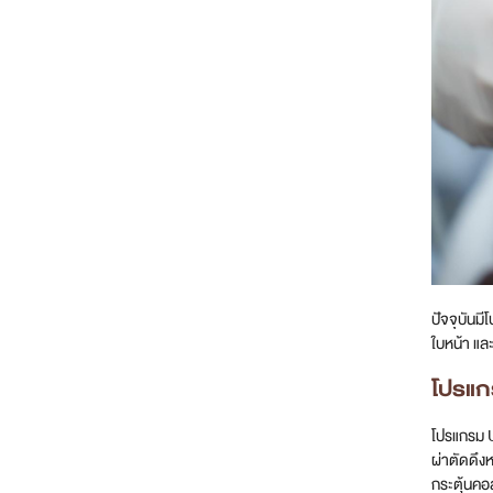
ปัจจุบันม
ใบหน้า แล
โปรแก
โปรแกรม Ul
ผ่าตัดดึง
กระตุ้นคอ