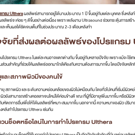
แกรม Ulthera
ผลลัพธ์สามารถอยู่ได้นานประมาณ 1 ปี ขึ้นอยู่กับแต่ละบุคคล ซึ่งหลั
ลัพธ์จะค่อย ๆ ดีขึ้นอย่างต่อเนื่อง เพราะพลังงาน Ultrasound ช่วยกระตุ้นการสร้าง
น และเห็นผลได้ชัดเจนเต็มที่ในช่วงประมาณ 2-3 เดือนหลังทำ
จจัยที่ส่งผลต่อผลลัพธ์ของโปรแกรม 
งโปรแกรม Ulthera ในแต่ละคนอาจแตกต่างกัน ขึ้นอยู่กับหลายปัจจัย เพราะแม้จะใช้เท
ป็นส่วนสำคัญที่ช่วยให้ผลลัพธ์ออกมาใกล้เคียงกับความต้องการมากขึ้น โดยปัจจัยหลักท
ยุและสภาพผิวมีของคนไข้
อายุ สภาพผิว และระดับความหย่อนคล้อยของผิวไม่เหมือนกัน โดยทั่วไปคนที่เริ่มมีผิ
ะผิวยังสามารถสร้างคอลลาเจนใหม่ได้ค่อนข้างดี ขณะที่ผู้ที่มีอายุเพิ่มมากขึ้น หรือม
กับหัตถการอื่นเพื่อให้ได้ผลลัพธ์ที่เหมาะสมมากขึ้น นอกจากนี้ ความหนาของผิว ปริม
ลงหลังทำโปรแกรม Ulthera เช่นกัน
นวนช็อตหรือไลน์ในการทำโปรแกรม Ulthera
หรือจำนวนช็อตที่ใช้ในการทำโปรแกรม Ulthera เป็นอีกปัจจัยสำคัญที่มีผลต่อผลลัพธ์ เ