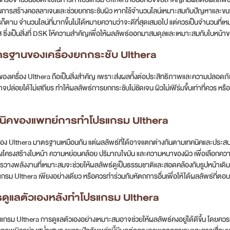
ุ้นการสร้างคอลลาเจนและช่วยยกกระชับผิว หากใช้จำนวนไลน์เหมาะสมกับปัญหาและขนา
งไรก็ตาม จำนวนไลน์ที่มากขึ้นไม่ได้หมายความว่าจะดีที่สุดเสมอไป แต่ควรเป็นจำนวน
ส ซึ่งเป็นสิ่งที่ DSK ให้ความสำคัญเพื่อให้ผลลัพธ์ออกมาสมดุลและเหมาะสมกับใบหน้าข
ตรฐานของเครื่องยกกระชับ Ulthera
งเครื่อง Ulthera ถือเป็นสิ่งสำคัญ เพราะส่งผลทั้งต่อประสิทธิภาพและความปลอดภัยใ
จปล่อยได้ไม่เสถียร ทำให้ผลลัพธ์การยกกระชับไม่ชัดเจน ผิวไม่เฟิร์มขึ้นเท่าที่ควร 
คนิคของแพทย์การทำโปรแกรม Ulthera
ครื่อง Ulthera มาตรฐานเหมือนกัน แต่ผลลัพธ์ที่ได้อาจแตกต่างกันตามเทคนิคและปร
ั้งโครงสร้างใบหน้า ความหย่อนคล้อย ปริมาณไขมัน และความหนาของผิว เพื่อเลือกคว
รวางพลังงานที่เหมาะสมจะช่วยให้ผลลัพธ์ดูเป็นธรรมชาติและสอดคล้องกับรูปหน้าเดิมม
แกรม Ulthera เพียงอย่างเดียว หรือควรทำร่วมกับหัตถการอื่นเพื่อให้ได้ผลลัพธ์ที่ตอบ
รดูแลตัวเองหลังทำโปรแกรม Ulthera
แกรม Ulthera การดูแลตัวเองอย่างเหมาะสมอาจช่วยให้ผลลัพธ์คงอยู่ได้ดีขึ้น โดยคว