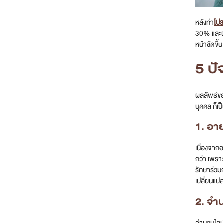
หลังทำ
โปร
30% และผล
หน้าชัดขึ้
5 ปั
ผลลัพธ์ขอ
บุคคล ก็เ
1. อา
เนื่องจาก
กว่า เพรา
รักษาร่วม
เปลี่ยนแป
2. จำ
จำนวนไลน์