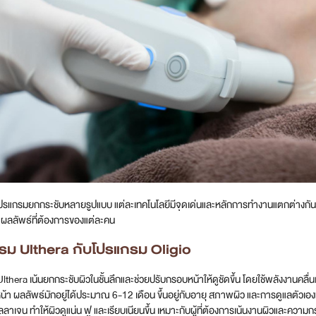
ีโปรแกรมยกกระชับหลายรูปแบบ แต่ละเทคโนโลยีมีจุดเด่นและหลักการทำงานแตกต่างกัน ก
ะผลลัพธ์ที่ต้องการของแต่ละคน
รม Ulthera กับโปรแกรม Oligio
thera เน้นยกกระชับผิวในชั้นลึกและช่วยปรับกรอบหน้าให้ดูชัดขึ้น โดยใช้พลังงานคลื่นเส
หน้า ผลลัพธ์มักอยู่ได้ประมาณ 6-12 เดือน ขึ้นอยู่กับอายุ สภาพผิว และการดูแลตัวเอง
ลลาเจน ทำให้ผิวดูแน่น ฟู และเรียบเนียนขึ้น เหมาะกับผู้ที่ต้องการเน้นงานผิวและค