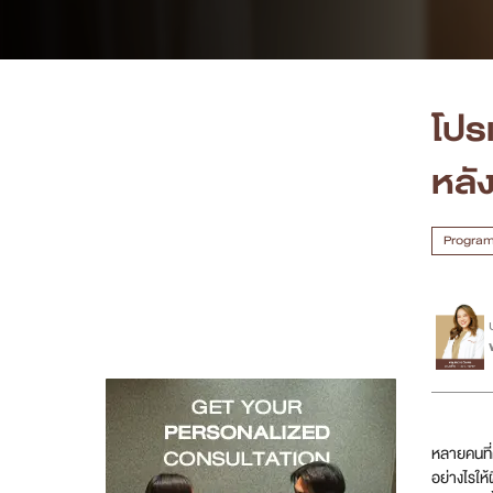
เคสรีวิว
Case Review
โปร
วีดีโอรีวิว
หลั
บทความ
Program 
โปรโมชั่น
รายชื่อสาขา
สาขา Siam Paragon
สาขา Stadium One
หลายคนที่
อย่างไรให
สาขา Asoke