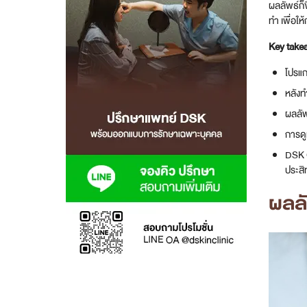
ผลลัพธ์ก็ข
ทำ เพื่อใ
สาขา MRT สุทธิสาร
Key take
สาขา เซ็นทรัลปิ่นเกล้า
โปรแก
สาขา บางนา
หลังท
ผลลัพ
สาขา CDC
การดู
สาขา นครปฐม
DSK C
ประสิ
ไทย
ผลล