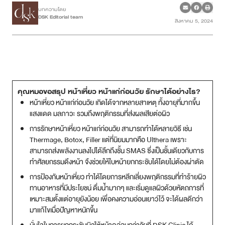
บทความโดย
DSK Editorial team
สิงหาคม 5, 2024
เคสรีวิว
Case Review
วีดีโอรีวิว
คุณหมอขอสรุป หน้าเหี่ยว หน้าแก่ก่อนวัย รักษาได้อย่างไร?
บทความ
หน้าเหี่ยว หน้าแก่ก่อนวัย เกิดได้จากหลายสาเหตุ ทั้งอายุที่มากขึ้น
แสงแดด มลภาวะ รวมถึงพฤติกรรมที่ส่งผลเสียต่อผิว
โปรโมชั่น
การรักษาหน้าเหี่ยว หน้าแก่ก่อนวัย สามารถทำได้หลายวิธี เช่น
Thermage, Botox, Filler แต่ที่นิยมมากคือ Ulthera เพราะ
รายชื่อสาขา
สามารถส่งพลังงานลงไปได้ลึกถึงชั้น SMAS ซึ่งเป็นชั้นเดียวกับการ
ทำศัลยกรรมดึงหน้า จึงช่วยให้ใบหน้ายกกระชับได้โดยไม่ต้องผ่าตัด
สาขา Siam Paragon
การป้องกันหน้าเหี่ยว ทำได้โดยการหลีกเลี่ยงพฤติกรรมที่ทำร้ายผิว
ทานอาหารที่มีประโยชน์ ดื่มน้ำมากๆ และเริ่มดูแลผิวด้วยหัตถการที่
สาขา Stadium One
เหมาะสมตั้งแต่อายุยังน้อย เพื่อคงความอ่อนเยาว์ไว้ จะได้ผลดีกว่า
มาแก้ไขเมื่อปัญหาหนักขึ้น
สาขา Asoke
มั่นใจในการยกกระชับผิวให้หน้าดูอ่อนกว่าวัยที่ DSK Clinic ได้