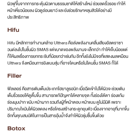
ผิวฟูขึ้นจากการกระตุ้นผิวตามธรรมชาติให้สร้างใหม่ ช่วยลดริ้วรอย ทำให้
หน้าเหี่ยวน้อยลง ผิวดูอ่อนเยาว์ และยังช่วยรักษาหลุมสิวได้อย่างมี
ประสิทธิภาพ
Hifu
Hifu มีหลักการทำงานคล้าย Ulthera คือส่งพลังงานคลื่นเสียงอัลตราซา
วนด์ลงไปในชั้นผิว SMAS แต่ขนาดของพลังงานจะเล็กกว่า ทำให้เจ็บน้อยแต่
ก็ให้ผลเรื่องการยกกระชับที่น้อยกว่าเช่นกัน อีกทั้งยังไม่มีจอที่แสดงผลเหมือน
Ulthera จึงเหมือนการยิงแบบสุ่ม ที่อาจโดนหรือไม่โดนชั้น SMAS ก็ได้
Filler
ฟิลเลอร์ คือสารเติมเต็มประเภทไฮยาลูรอนิก เมื่อฉีดเข้าไปใต้ผิวจะช่วยเติม
เต็มริ้วรอยให้ดูตื้นขึ้น สามารถแก้ปัญหาได้หลายจุด ทั้งร่องใต้ตา ร่องแก้ม
ร่องมุมปาก ขมับ หน้าผาก รวมถึงผู้ที่หน้าตอบ หน้าแบน ดูไม่มีมิติ เพราะ
ปริมาณไขมันใต้ผิวลดลง หรือโครงสร้างกระดูกยุบตัว เนื่องจากอายุที่มากขึ้น
อีกทั้งคุณสมบัติในการเป็นสารอุ้มน้ำจึงทำให้ผิวชุ่มชื้นขึ้นด้วย
Botox