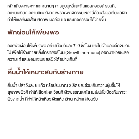
หลีกเลี่ยงการตากแดดนานๆ การสูบบุหรี่และดื่มแอลกอฮอล์ รวมถึง
ความเครียด ความวิตกกังวล เพราะพฤติกรรมเหล่านี้ล้วนส่งผลเสียต่อผิว
ทำให้เซลล์ผิวเสื่อมสภาพ ผิวอ่อนแอ และเกิดริ้วรอยได้ง่ายขึ้น
พักผ่อนให้เพียงพอ
ควรพักผ่อนให้เพียงพอ อย่างน้อยวันละ 7-9 ชั่วโมง และไม่เข้านอนดึกจนเกิน
ไป เพื่อให้ร่างกายหลั่งโกรทฮอร์โมน (Growth hormone) ออกมาช่วยชะลอ
ความแก่ และซ่อมแซมเซลล์ผิวได้อย่างเต็มที่
ดื่มน้ำให้เหมาะสมกับร่างกาย
ดื่มน้ำเปล่าวันละ 8 แก้ว หรือประมาณ 2 ลิตร จะช่วยเติมความชุ่มชื้นให้
สุขภาพผิวดี ทำให้เลือดไหลเวียนดี ผิวพรรณสดใส เปล่งปลั่ง ป้องกันภาวะ
ผิวขาดน้ำ ที่ทำให้หน้าเหี่ยว ผิวแห้งกร้าน หน้าแก่ก่อนวัย
รักษาปัญหาหน้าเหี่ยวที่ DSK Clinic ดี
กว่าอย่างไร?