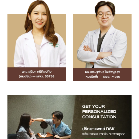
แอดไลน์คลินิค