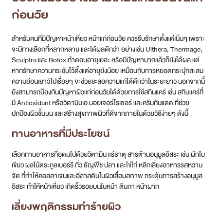
ก่อนวัย
สำหรับคนที่มีปัญหาหน้าเหี่ยว หน้าแก่ก่อนวัย ควรรีบรักษาตั้งแต่เนิ่นๆ เพราะ
จะมีทางเลือกที่หลากหลาย และได้ผลดีกว่า อย่างเช่น Ulthera, Thermage,
Sculptra และ Botox ทำตอนอายุเยอะ หรือมีปัญหามากแล้วก็ยังได้ผล แต่
หากรักษาความกระชับไว้ตั้งแต่อายุยังน้อย เหมือนกับการหยอดกระปุกสะสม
ความอ่อนเยาว์ไปเรื่อยๆ จะช่วยชะลอความแก่ได้ดีกว่าในระยะยาว นอกจากนี้
ยังสามารถป้องกันปัญหาผิวแก่ก่อนวัยได้ด้วยการใช้สกินแคร์ เช่น สกินแคร์ที่
มี Antioxidant หรือวิตามินเอ มอยเจอร์ไรเซอร์ และครีมกันแดด ที่ช่วย
ปกป้องผิวชั้นบน และสร้างสุขภาพผิวที่ดีจากภายในด้วยวิธีง่ายๆ ดังนี้
ทานอาหารที่มีประโยชน์
เลือกทานอาหารที่อุดมไปด้วยวิตามิน แร่ธาตุ สารต้านอนุมูลอิสระ เช่น ผักใบ
เขียว ผลไม้ตระกูลเบอร์รี ถั่ว ธัญพืช ปลา และไข่ไก่ หลีกเลี่ยงอาหารรสหวาน
จัด ที่ทำให้คอลลาเจนและอีลาสตินในผิวเสื่อมสภาพ กระตุ้นการสร้างอนุมูล
อิสระ ทำให้หน้าเหี่ยว เกิดริ้วรอยบนใบหน้า ตีนกา หน้าผาก
เลี่ยงพฤติกรรมทำร้ายผิว