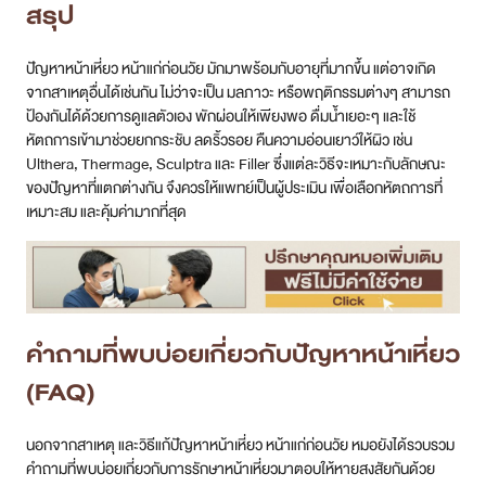
หัตถการเข้ามาช่วยยกกระชับ ลดริ้วรอย คืนความอ่อนเยาว์ให้ผิว เช่น
Ulthera, Thermage, Sculptra และ Filler ซึ่งแต่ละวิธีจะเหมาะกับลักษณะ
ของปัญหาที่แตกต่างกัน จึงควรให้แพทย์เป็นผู้ประเมิน เพื่อเลือกหัตถการที่
เหมาะสม และคุ้มค่ามากที่สุด
คำถามที่พบบ่อยเกี่ยวกับปัญหาหน้าเหี่ยว
(FAQ)
นอกจากสาเหตุ และวิธีแก้ปัญหาหน้าเหี่ยว หน้าแก่ก่อนวัย หมอยังได้รวบรวม
คำถามที่พบบ่อยเกี่ยวกับการรักษาหน้าเหี่ยวมาตอบให้หายสงสัยกันด้วย
รักษาปัญหาหน้าเหี่ยววิธีไหนดีที่สุด?
รักษาปัญหาหน้าเหี่ยวด้วยวิธีไหนเห็นผลนานที่สุด?
บทความที่เกี่ยวข้อง
Ulthera คืออะไร ย้อนวัยผิว ยกกระชับหน้าเด็ก ไม่ต้องผ่าตัด
ทำอย่างไร?