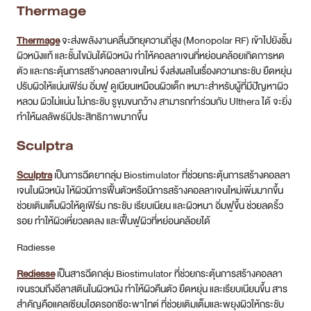
Thermage
Thermage
จะส่งพลังงานคลื่นวิทยุความถี่สูง (Monopolar RF) เข้าไปยังชั้น
ผิวหนังแท้ และชั้นไขมันใต้ผิวหนัง ทำให้คอลลาเจนที่หย่อนคล้อยเกิดการหด
ตัว และกระตุ้นการสร้างคอลลาเจนใหม่ จึงส่งผลในเรื่องความกระชับ ยืดหยุ่น
ปรับผิวให้แน่นเฟิร์ม อิ่มฟู ดูเนียนเหมือนผิวเด็ก เหมาะสำหรับผู้ที่มีปัญหาผิว
หลวม ผิวไม่แน่น ไม่กระชับ รูขุมขนกว้าง สามารถทำร่วมกับ Ulthera ได้ จะยิ่ง
ทำให้ผลลัพธ์มีประสิทธิภาพมากขึ้น
Sculptra
Sculptra
เป็นการฉีดยากลุ่ม Biostimulator ที่ช่วยกระตุ้นการสร้างคอลลา
เจนในผิวหนัง ให้ผิวมีการฟื้นตัวหรือมีการสร้างคอลลาเจนใหม่เพิ่มมากขึ้น
ช่วยเติมเต็มผิวให้ดูเฟิร์ม กระชับ เรียบเนียน และผิวหนา อิ่มฟูขึ้น ช่วยลดริ้ว
รอย ทำให้ผิวเหี่ยวลดลง และฟื้นฟูผิวที่หย่อนคล้อยได้
Radiesse
Rediesse
เป็นสารฉีดกลุ่ม Biostimulator ที่ช่วยกระตุ้นการสร้างคอลลา
เจนรวมถึงอีลาสตินในผิวหนัง ทำให้ผิวคืนตัว ยืดหยุ่น และเรียบเนียนขึ้น สาร
สำคัญคือแคลเซียมไฮดรอกซีอะพาไทต์ ที่ช่วยเติมเต็มและพยุงผิวให้กระชับ