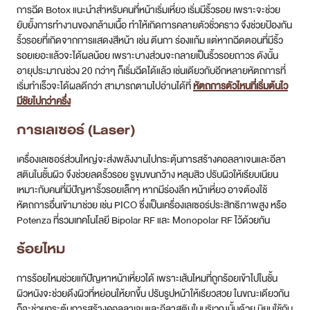
การฉีด Botox แนะนำสำหรับคนที่หน้าเริ่มเหี่ยว เริ่มมีริ้วรอย เพราะจะช่วย
ยับยั้งการทำงานของกล้ามเนื้อ ทำให้เกิดการคลายตัวชั่วคราว จึงช่วยป้องกัน
ริ้วรอยที่เกิดจากการแสดงสีหน้า เช่น ตีนกา ร่องแก้ม แต่หากฉีดตอนที่มีริ้ว
รอยเยอะแล้วจะได้ผลน้อย เพราะบางส่วนจะกลายเป็นริ้วรอยถาวร ดังนั้น
อายุประมาณช่วง 20 กว่าๆ ก็เริ่มฉีดได้แล้ว เช่นเดียวกับอีกหลายหัตถการที่
เริ่มทำเร็วจะได้ผลดีกว่า สามารถตามไปอ่านได้ที่
หัตถการตัวไหนที่เริ่มต้นไว
มีชัยไปกว่าครึ่ง
การเลเซอร์ (Laser)
เครื่องเลเซอร์ส่วนใหญ่จะส่งพลังงานไปกระตุ้นการสร้างคอลลาเจนและอีลา
สตินในชั้นผิว จึงช่วยลดริ้วรอย รูขุมขนกว้าง หลุมสิว ปรับผิวให้เรียบเนียน
เหมาะกับคนที่มีปัญหาริ้วรอยเล็กๆ หากมีร่องลึก หน้าเหี่ยว อาจต้องใช้
หัตถการอื่นเข้ามาช่วย เช่น PICO ซึ่งเป็นเครื่องเลเซอร์ประสิทธิภาพสูง หรือ
Potenza ที่รวมเทคโนโลยี Bipolar RF และ Monopolar RF ไว้ด้วยกัน
ร้อยไหม
การร้อยไหมช่วยแก้ปัญหาหน้าเหี่ยวได้ เพราะเส้นไหมที่ถูกร้อยเข้าไปในชั้น
ผิวหนังจะช่วยดึงผิวที่หย่อนให้ยกขึ้น ปรับรูปหน้าให้เรียวสวย ในขณะเดียวกัน
ก็จะช่วยกระตุ้นการสร้างคอลลาเจนและอีลาสตินในบริเวณนั้นด้วย นิยมใช้กับ