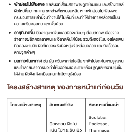
พักผ่อนไม่เพียงพอ
เซลล์ผิวที่เสื่อมสภาพจะถูกซ่อมแซม และสร้างเซลล์
ผิวใหม่ขึ้นมาทดแทน ระหว่างที่เรานอนหลับ หากพักผ่อนไม่เพียงพอ
กระบวนการเหล่านี้จะทำงานได้ไม่เต็มที่ และทำให้ร่างกายหลั่งฮอร์โมน
ความเครียดออกมามากขึ้นด้วย
อายุที่มากขึ้น
เมื่ออายุมากขึ้นเซลล์ผิวจะค่อยๆ เสื่อมสภาพ เนื่องจาก
ร่างกายผลิตคอลลาเจนและอีลาสตินได้น้อย รวมถึงฮอร์โมนเอสโตรเจน
ที่ลดลงตามวัย ผิวที่เคยกระชับยืดหยุ่นจึงหย่อนคล้อย และเกิดริ้วรอย
ตามจุดต่างๆ
มลภาวะในอากาศ
เช่น ฝุ่น ควันจากท่อไอเสีย จะเข้าไปอุดตันตามรูขุมขน
และทำลายปราการผิว ทำให้ผิวอ่อนแอ ระคายเคือง สูญเสียความชุ่มชื้น
ได้ง่าย ผิวจึงแห้งเหมือนคนแก่แม้อายุยังน้อย
โครงสร้างสาเหตุ ของการหน้าแก่ก่อนวัย
โครงสร้างสาเหตุ
ลักษณะที่เกิด
หัตถการที่แนะนำ
Sculptra,
ผิวหลวม ผิวไม่
Radiesse,
แน่น ไม่กระชับ ผิว
Thermage,