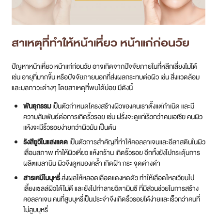
สาเหตุที่ทำให้หน้าเหี่ยว หน้าแก่ก่อนวัย
ปัญหาหน้าเหี่ยว หน้าแก่ก่อนวัย อาจเกิดจากปัจจัยภายในที่หลีกเลี่ยงไม่ได้
เช่น อายุที่มากขึ้น หรือปัจจัยภายนอกที่ส่งผลกระทบต่อผิว เช่น สิ่งแวดล้อม
และมลภาวะต่างๆ โดยสาเหตุที่พบได้บ่อย มีดังนี้
พันธุกรรม
เป็นตัวกำหนดโครงสร้างผิวของคนเราตั้งแต่กำเนิด และมี
ความสัมพันธ์ต่อการเกิดริ้วรอย เช่น ฝรั่งจะดูแก่เร็วกว่าคนเอเชีย คนผิว
แห้งจะมีริ้วรอยง่ายกว่าผิวมัน เป็นต้น
รังสียูวีในแสงแดด
เป็นตัวการสำคัญที่ทำให้คอลลาเจนและอีลาสตินในผิว
เสื่อมสภาพ ทำให้ผิวเหี่ยว แห้งกร้าน เกิดริ้วรอย อีกทั้งยังไปกระตุ้นการ
ผลิตเมลานิน ผิวจึงดูหมองคล้ำ เกิดฝ้า กระ จุดด่างดำ
สารเคมีในบุหรี่
ส่งผลให้หลอดเลือดแดงหดตัว ทำให้เลือดไหลเวียนไป
เลี้ยงเซลล์ผิวได้ไม่ดี และยังไปทำลายวิตามินซี ที่มีส่วนช่วยในการสร้าง
คอลลาเจน คนที่สูบบุหรี่เป็นประจำจึงเกิดริ้วรอยได้ง่ายและเร็วกว่าคนที่
ไม่สูบบุหรี่