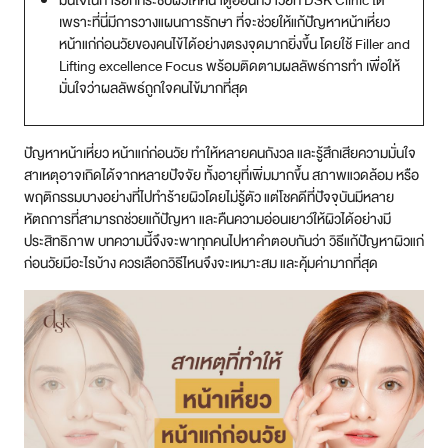
เพราะที่นี่มีการวางแผนการรักษา ที่จะช่วยให้แก้ปัญหาหน้าเหี่ยว
สาขา MRT สุทธิสาร
หน้าแก่ก่อนวัยของคนไข้ได้อย่างตรงจุดมากยิ่งขึ้น โดยใช้ Filler and
Lifting excellence Focus พร้อมติดตามผลลัพธ์การทำ เพื่อให้
สาขา เซ็นทรัลปิ่นเกล้า
มั่นใจว่าผลลัพธ์ถูกใจคนไข้มากที่สุด
สาขา บางนา
ปัญหาหน้าเหี่ยว หน้าแก่ก่อนวัย ทำให้หลายคนกังวล และรู้สึกเสียความมั่นใจ
สาเหตุอาจเกิดได้จากหลายปัจจัย ทั้งอายุที่เพิ่มมากขึ้น สภาพแวดล้อม หรือ
สาขา CDC
พฤติกรรมบางอย่างที่ไปทำร้ายผิวโดยไม่รู้ตัว แต่โชคดีที่ปัจจุบันมีหลาย
หัตถการที่สามารถช่วยแก้ปัญหา และคืนความอ่อนเยาว์ให้ผิวได้อย่างมี
สาขา นครปฐม
ประสิทธิภาพ บทความนี้จึงจะพาทุกคนไปหาคำตอบกันว่า วิธีแก้ปัญหาผิวแก่
ก่อนวัยมีอะไรบ้าง ควรเลือกวิธีไหนจึงจะเหมาะสม และคุ้มค่ามากที่สุด
ไทย