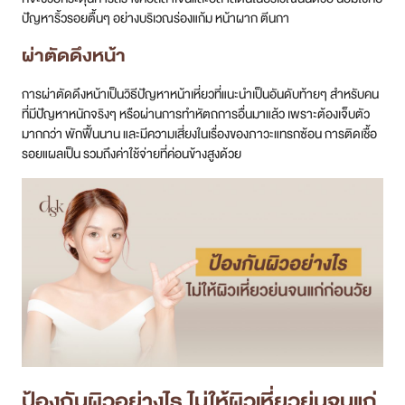
ปัญหาริ้วรอยตื้นๆ อย่างบริเวณร่องแก้ม หน้าผาก ตีนกา
ผ่าตัดดึงหน้า
การผ่าตัดดึงหน้าเป็นวิธีปัญหาหน้าเหี่ยวที่แนะนำเป็นอันดับท้ายๆ สำหรับคน
ที่มีปัญหาหนักจริงๆ หรือผ่านการทำหัตถการอื่นมาแล้ว เพราะต้องเจ็บตัว
มากกว่า พักฟื้นนาน และมีความเสี่ยงในเรื่องของภาวะแทรกซ้อน การติดเชื้อ
รอยแผลเป็น รวมถึงค่าใช้จ่ายที่ค่อนข้างสูงด้วย
ป้องกันผิวอย่างไร ไม่ให้ผิวเหี่ยวย่นจนแก่