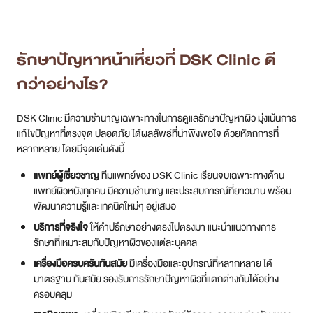
DSK Clinic มีความชำนาญเฉพาะทางในการดูแลรักษาปัญหาผิว มุ่งเน้นการ
แก้ไขปัญหาที่ตรงจุด ปลอดภัย ได้ผลลัพธ์ที่น่าพึงพอใจ ด้วยหัตถการที่
หลากหลาย โดยมีจุดเด่นดังนี้
แพทย์ผู้เชี่ยวชาญ
ทีมแพทย์ของ DSK Clinic เรียนจบเฉพาะทางด้าน
แพทย์ผิวหนังทุกคน มีความชำนาญ และประสบการณ์ที่ยาวนาน พร้อม
พัฒนาความรู้และเทคนิคใหม่ๆ อยู่เสมอ
บริการที่จริงใจ
ให้คำปรึกษาอย่างตรงไปตรงมา แนะนำแนวทางการ
รักษาที่เหมาะสมกับปัญหาผิวของแต่ละบุคคล
เครื่องมือครบครันทันสมัย
มีเครื่องมือและอุปกรณ์ที่หลากหลาย ได้
มาตรฐาน ทันสมัย รองรับการรักษาปัญหาผิวที่แตกต่างกันได้อย่าง
ครอบคลุม
เทคนิคเฉพาะ
เครื่องชนิดเดียวกัน ผลลัพธ์ก็อาจจะออกมาต่างกัน เพราะ
แพทย์ของ DSK Clinic จะออกแบบการรักษาเฉพาะบุคคลให้เหมาะสม
กับปัญหา และเน้นการใช้เทคนิคเข้ามาช่วยเพิ่มประสิทธิภาพ เช่น SMAS
Lift เทคนิคเฉพาะของ DSK ที่ทำให้ได้ผลมากกว่าในจำนวนช็อตที่เท่ากัน
โดยจะมีการสแกนก่อนยิง หมอเล็งแม่นทุกจุด ถึงชั้น SMAS แบบ 100 %