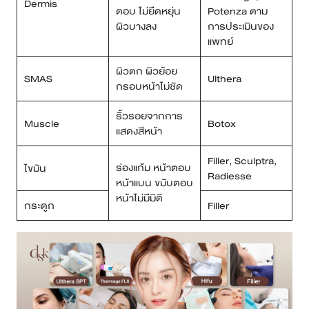
Dermis
ตอบ ไม่ยืดหยุ่น
Potenza ตาม
ผิวบางลง
การประเมินของ
แพทย์
ผิวตก ผิวย้อย
SMAS
Ulthera
กรอบหน้าไม่ชัด
ริ้วรอยจากการ
Muscle
Botox
แสดงสีหน้า
Filler, Sculptra,
ร่องแก้ม หน้าตอบ
ไขมัน
Radiesse
หน้าแบน ขมับตอบ
หน้าไม่มีมิติ
กระดูก
Filler