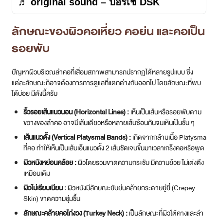
♬ original sound – ปอร์เช่ DSK
ลักษณะของผิวคอเหี่ยว คอย่น และคอเป็น
รอยพับ
ปัญหาผิวบริเวณลำคอที่เสื่อมสภาพสามารถปรากฏได้หลายรูปแบบ ซึ่ง
แต่ละลักษณะก็อาจต้องการการดูแลที่แตกต่างกันออกไป โดยลักษณะที่พบ
ได้บ่อย มีดังนี้ครับ
ริ้วรอยเส้นแนวนอน (Horizontal Lines) :
เห็นเป็นเส้นหรือรอยพับตาม
ขวางของลำคอ อาจมีเส้นเดียวหรือหลายเส้นซ้อนกันจนเห็นเป็นชั้น ๆ
เส้นแนวตั้ง (Vertical Platysmal Bands) :
เกิดจากกล้ามเนื้อ Platysma
ที่คอ ทำให้เห็นเป็นเส้นเอ็นแนวตั้ง 2 เส้นชัดเจนขึ้นมาเวลาเกร็งคอหรือพูด
ผิวหนังหย่อนคล้อย :
ผิวโดยรวมขาดความกระชับ มีความย้วย ไม่เต่งตึง
เหมือนเดิม
ผิวไม่เรียบเนียน :
ผิวหนังมีลักษณะยับย่นคล้ายกระดาษยู่ยี่ (Crepey
Skin) ขาดความชุ่มชื้น
ลักษณะคล้ายคอไก่งวง (Turkey Neck) :
เป็นลักษณะที่ผิวใต้คางและลำ