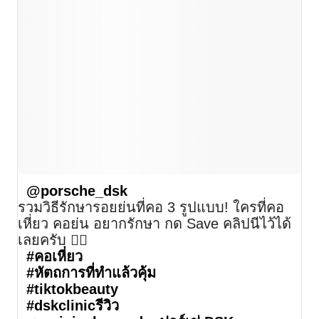
สาขา MRT สุทธิสาร
สาขา เซ็นทรัลปิ่นเกล้า
สาขา บางนา
สาขา CDC
สาขา นครปฐม
ไทย
@porsche_dsk
รวมวิธีรักษารอยย่นที่คอ 3 รูปแบบ! ใครที่คอ
เหี่ยว คอย่น อยากรักษา กด Save คลิปนีไว้ได้
เลยครับ ☝🏻
#คอเหี่ยว
#หัตถการที่ทําแล้วคุ้ม
#tiktokbeauty
#dskclinicรีวิว