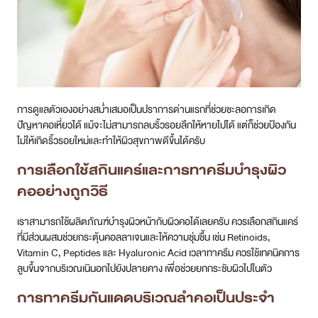
การดูแลตัวเองอย่างสม่ำเสมอเป็นปราการด่านแรกที่ช่วยชะลอการเกิด
ปัญหาคอเหี่ยวได้ แม้จะไม่สามารถลบริ้วรอยลึกให้หายไปได้ แต่ก็ช่วยป้องกัน
ไม่ให้เกิดริ้วรอยใหม่และทำให้ผิวสุขภาพดีขึ้นได้ครับ
การเลือกใช้สกินแคร์และการทาครีมบำรุงผิว
คออย่างถูกวิธี
เราสามารถใช้ผลิตภัณฑ์บำรุงผิวหน้ากับผิวคอได้เลยครับ ควรเลือกสกินแคร์
ที่มีส่วนผสมช่วยกระตุ้นคอลลาเจนและให้ความชุ่มชื้น เช่น Retinoids,
Vitamin C, Peptides และ Hyaluronic Acid เวลาทาครีม ควรใช้เทคนิคการ
ลูบขึ้นจากบริเวณเนินอกไปยังปลายคาง เพื่อช่วยยกกระชับผิวไปในตัว
การทาครีมกันแดดบริเวณลำคอเป็นประจำ