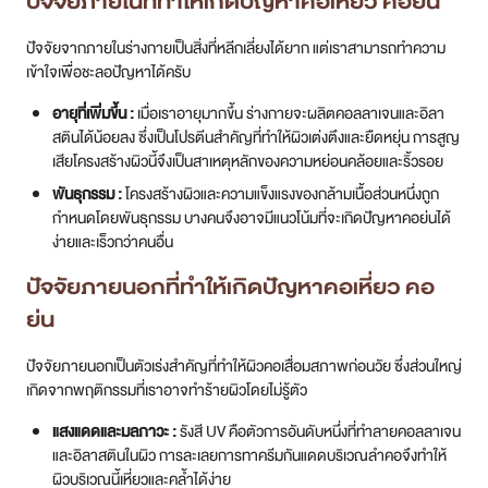
ปัจจัยภายในที่ทำให้เกิดปัญหาคอเหี่ยว คอย่น
ปัจจัยจากภายในร่างกายเป็นสิ่งที่หลีกเลี่ยงได้ยาก แต่เราสามารถทำความ
เข้าใจเพื่อชะลอปัญหาได้ครับ
อายุที่เพิ่มขึ้น :
เมื่อเราอายุมากขึ้น ร่างกายจะผลิตคอลลาเจนและอิลา
สตินได้น้อยลง ซึ่งเป็นโปรตีนสำคัญที่ทำให้ผิวเต่งตึงและยืดหยุ่น การสูญ
เสียโครงสร้างผิวนี้จึงเป็นสาเหตุหลักของความหย่อนคล้อยและริ้วรอย
พันธุกรรม :
โครงสร้างผิวและความแข็งแรงของกล้ามเนื้อส่วนหนึ่งถูก
กำหนดโดยพันธุกรรม บางคนจึงอาจมีแนวโน้มที่จะเกิดปัญหาคอย่นได้
ง่ายและเร็วกว่าคนอื่น
ปัจจัยภายนอกที่ทำให้เกิดปัญหาคอเหี่ยว คอ
ย่น
ปัจจัยภายนอกเป็นตัวเร่งสำคัญที่ทำให้ผิวคอเสื่อมสภาพก่อนวัย ซึ่งส่วนใหญ่
เกิดจากพฤติกรรมที่เราอาจทำร้ายผิวโดยไม่รู้ตัว
แสงแดดและมลภาวะ :
รังสี UV คือตัวการอันดับหนึ่งที่ทำลายคอลลาเจน
และอิลาสตินในผิว การละเลยการทาครีมกันแดดบริเวณลำคอจึงทำให้
ผิวบริเวณนี้เหี่ยวและคล้ำได้ง่าย