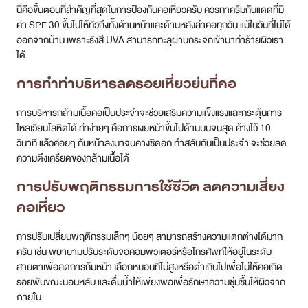
นี่คือขั้นตอนที่สำคัญที่สุดในการป้องกันคอเหี่ยวครับ ควรทาครีมกันแดดที่มี
ค่า SPF 30 ขึ้นไปให้ทั่วถึงทั้งด้านหน้าและด้านหลังลำคอทุกวัน แม้ในวันที่ไม่ได้
ออกจากบ้าน เพราะรังสี UVA สามารถทะลุผ่านกระจกเข้ามาทำร้ายผิวเรา
ได้
การทำท่าบริหารลดรอยเหี่ยวย่นที่คอ
การบริหารกล้ามเนื้อคอเป็นประจำจะช่วยเสริมความแข็งแรงและกระตุ้นการ
ไหลเวียนโลหิตได้ ท่าง่ายๆ คือการเงยหน้าขึ้นไปด้านบนจนสุด ค้างไว้ 10
วินาที แล้วค่อยๆ ก้มหน้าลงมาจนคางชิดอก ทำสลับกันเป็นประจำ จะช่วยลด
ความตึงเครียดของกล้ามเนื้อได้
การปรับพฤติกรรมการใช้ชีวิต ลดความเสี่ยง
คอเหี่ยว
การปรับเปลี่ยนพฤติกรรมเล็กๆ น้อยๆ สามารถสร้างความแตกต่างได้มาก
ครับ เช่น พยายามปรับระดับจอคอมพิวเตอร์หรือโทรศัพท์ให้อยู่ในระดับ
สายตาเพื่อลดการก้มหน้า เลือกหมอนที่ไม่สูงหรือต่ำเกินไปเพื่อไม่ให้คอเกิด
รอยพับขณะนอนหลับ และดื่มน้ำให้เพียงพอเพื่อรักษาความชุ่มชื้นให้ผิวจาก
ภายใน