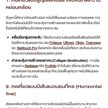
1. คอเหี่ยวแบบสูญเสียคอลลาเจนจนเกิดความ
หย่อนคล้อย
ปัญหานี้เกิดจากโครงสร้างผิวภายในที่เสื่อมลงตามวัยและจากแสงแดด การ
รักษาจึงต้องเน้นไปที่การกระตุ้นการสร้างคอลลาเจนและอิลาสตินขึ้นมาใหม่
ซึ่งมีเทคโนโลยีที่ตอบโจทย์หลากหลาย เช่น
เครื่องมือกลุ่มยกกระชับ :
ใช้พลังงานความร้อนหรือคลื่นเสียงส่งลงไปใต้
ผิวเพื่อกระตุ้นคอลลาเจน เช่น
Potenza
,
Ulthera
,
Oligio
,
Thermage
และ
Redtouch Pro
ซึ่งแพทย์จะเลือกเครื่องมือที่เหมาะสมกับระดับความ
ลึกและความหย่อนคล้อยของแต่ละบุคคล
สารกระตุ้นการสร้างคอลลาเจน (Collagen Biostimulator) :
การฉีด
สารอย่าง
Radiesse
หรือ
Profhilo
เข้าไปในผิว เพื่อกระตุ้นให้ร่างกาย
สร้างคอลลาเจนของตัวเองขึ้นมาใหม่ ช่วยฟื้นฟูคุณภาพผิวให้แน่นและ
กระชับขึ้นจากภายใน
2. คอเหี่ยวแบบมีเส้นแนวนอนที่คอ (Horizontal
line)
เส้นรอยพับตามขวางที่เกิดจากการพับของผิวหนังเป็นเวลานาน สามารถ