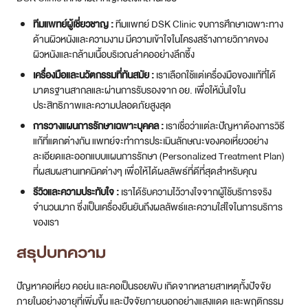
ทีมแพทย์ผู้เชี่ยวชาญ :
ทีมแพทย์ DSK Clinic จบการศึกษาเฉพาะทาง
ด้านผิวหนังและความงาม มีความเข้าใจในโครงสร้างกายวิภาคของ
ผิวหนังและกล้ามเนื้อบริเวณลำคออย่างลึกซึ้ง
เครื่องมือและนวัตกรรมที่ทันสมัย :
เราเลือกใช้แต่เครื่องมือของแท้ที่ได้
มาตรฐานสากลและผ่านการรับรองจาก อย. เพื่อให้มั่นใจใน
ประสิทธิภาพและความปลอดภัยสูงสุด
การวางแผนการรักษาเฉพาะบุคคล :
เราเชื่อว่าแต่ละปัญหาต้องการวิธี
แก้ที่แตกต่างกัน แพทย์จะทำการประเมินลักษณะของคอเหี่ยวอย่าง
ละเอียดและออกแบบแผนการรักษา (Personalized Treatment Plan)
ที่ผสมผสานเทคนิคต่างๆ เพื่อให้ได้ผลลัพธ์ที่ดีที่สุดสำหรับคุณ
รีวิวและความประทับใจ :
เราได้รับความไว้วางใจจากผู้ใช้บริการจริง
จำนวนมาก ซึ่งเป็นเครื่องยืนยันถึงผลลัพธ์และความใส่ใจในการบริการ
ของเรา
สรุปบทความ
ปัญหาคอเหี่ยว คอย่น และคอเป็นรอยพับ เกิดจากหลายสาเหตุทั้งปัจจัย
ภายในอย่างอายุที่เพิ่มขึ้น และปัจจัยภายนอกอย่างแสงแดด และพฤติกรรม