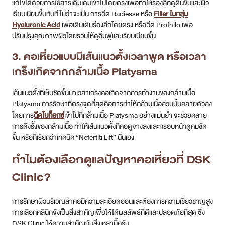
แก้ไขได้ด้วยการใช้สารเติมเต็มเข้าไปโดยตรงเพื่อทำให้ร่องลึกดูตื้นขึ้นและผิว
เรียบเนียนขึ้นทันที ไม่ว่าจะเป็น การฉีด Radiesse หรือ
Filler ในกลุ่ม
Hyaluronic Acid
เพื่อเติมเต็มร่องลึกโดยตรง หรือฉีด Profhilo เพื่อ
ปรับปรุงคุณภาพผิวโดยรวมให้ดูอิ่มฟูและเรียบเนียนขึ้น
3. คอเหี่ยวแบบมีเส้นแนวตั้งเวลาพูด หรือเวลา
เกร็งเกิดจากกล้ามเนื้อ Platysma
เส้นแนวตั้งที่เห็นชัดขึ้นมาเวลาเกร็งคอเกิดจากการทำงานของกล้ามเนื้อ
Platysma การรักษาที่ตรงจุดที่สุดคือการทำให้กล้ามเนื้อส่วนนั้นคลายตัวลง
โดยการ
ฉีดโบท็อกซ์
เข้าไปที่กล้ามเนื้อ Platysma อย่างแม่นยำ จะช่วยคลาย
การดึงรั้งของกล้ามเนื้อ ทำให้เส้นแนวตั้งที่คอดูจางลงและกรอบหน้าดูคมชัด
ขึ้น หรือที่เรียกว่าเทคนิค “Nefertiti Lift” นั่นเอง
ทำไมต้องเลือกดูแลปัญหาคอเหี่ยวที่ DSK
Clinic?
การรักษาผิวบริเวณลำคอมีความละเอียดอ่อนและต้องการความเชี่ยวชาญสูง
การเลือกคลินิกจึงเป็นสิ่งสำคัญเพื่อให้ได้ผลลัพธ์ที่ดีและปลอดภัยที่สุด ซึ่ง
DSK Clinic ให้ความสำคัญกับสิ่งเหล่านี้ครับ