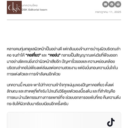
บทความโดย
DSK Editorial team
กรกฎาคม 11, 2025
เคสรีวิว
Case Review
วีดีโอรีวิว
หลายคนทุ่มเทดูแลผิวหน้าเป็นอย่างดี แต่กลับมองข้ามการบำรุงผิวบริเวณลำ
บทความ
คอ จนทำให้
“
คอเหี่ยว
”
และ
“
คอย่น
”
กลายเป็นสัญญาณแห่งวัยที่ฟ้องออก
มาอย่างชัดเจนยิ่งกว่าผิวหน้าเสียอีก ปัญหาริ้วรอยและความหย่อนคล้อย
บริเวณลำคอไม่เพียงแต่ส่งผลต่อความสวยงาม แต่ยังบั่นทอนความมั่นใจใน
โปรโมชั่น
การแต่งตัวและการเข้าสังคมอีกด้วย
รายชื่อสาขา
บทความนี้ หมอจะพาไปทำความเข้าใจทุกแง่มุมของปัญหาคอเหี่ยว ตั้งแต่
ลักษณะและสาเหตุที่แท้จริง ไปจนถึงวิธีดูแลตัวเองเบื้องต้น และที่สำคัญคือ
การแนะนำนวัตกรรมทางการแพทย์ที่จะช่วยบอกลารอยพับที่คอ คืนความตึง
สาขา Siam Paragon
กระชับให้ผิวกลับมาเรียบเนียนอีกครั้งครับ
สาขา Stadium One
สาขา Asoke