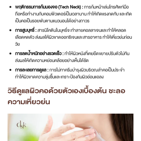
พฤติกรรมการก้มมองจอ (Tech Neck) :
การก้มหน้าเล่นโทรศัพท์มือ
ถือหรือทำงานกับคอมพิวเตอร์เป็นเวลานาน ทำให้เกิดแรงกดทับ และเกิด
เป็นคอเป็นรอยพับตามแนวนอนได้อย่างถาวร
การสูบบุหรี่ :
สารนิโคตินในบุหรี่จะทำลายคอลลาเจนและทำให้หลอด
เลือดหดตัว ส่งผลให้ผิวขาดออกซิเจนและสารอาหาร ทำให้เหี่ยวย่นก่อน
วัย
การลดน้ำหนักอย่างรวดเร็ว :
ทำให้ผิวหนังที่เคยยืดขยายปรับตัวไม่ทัน
ส่งผลให้เกิดความหย่อนคล้อยอย่างเห็นได้ชัด
การละเลยการดูแล :
การไม่ทาครีมบำรุงผิวบริเวณลำคอเป็นประจำ
ทำให้ผิวขาดความชุ่มชื้นและเกราะป้องกันผิวอ่อนแอลง
วิธีดูแลผิวคอด้วยตัวเองเบื้องต้น ชะลอ
ความเหี่ยวย่น