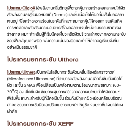
โปรแกรม OligioX
ใช้พลังงานคลื่นวิทยุเพื่อกระตุ้นการสร้างคอลลาเจนใต้ผิว
ส่งพลังงานลงสู่ชั้นผิวหนังแท้ (Dermis) และชั้นเนื้อเยื่อใต้ผิวที่มีเส้นใยคอลลา
เจนอยู่ เพื่อสร้างความร้อนในระดับที่เหมาะสม กระตุ้นให้คอลลาเจนเดิมเกิด
การหดตัวและส่งเสริมกระบวนการสร้างคอลลาเจนใหม่ตามธรรมชาติของ
ร่างกาย เหมาะสำหรับผู้ที่เริ่มมีคอเหี่ยว หรือผิวบริเวณลำคอขาดความกระชับ
ช่วยฟื้นฟูคุณภาพผิว เพิ่มความแน่นของผิว และทำให้ลำคอดูเรียบตึงขึ้น
อย่างเป็นธรรมชาติ
โปรแกรมยกกระชับ Ulthera
โปรแกรม Ulthera
เป็นเทคโนโลยียกกระชับด้วยคลื่นเสียงอัลตราซาวด์
(Microfocused Ultrasound) ที่สามารถส่งพลังงานลงลึกถึงชั้นเนื้อเยื่อใต้
ผิว และชั้น SMAS เพื่อเปลี่ยนเป็นพลังงานความร้อนขนาดพอเหมาะ (60-
70°C) ลงไปใต้ชั้นผิว ช่วยกระตุ้นการสร้างคอลลาเจนใหม่ ทำให้ผิวค่อย ๆ
เฟิร์มขึ้น เหมาะสำหรับผู้ที่มีคอเป็นชั้น ร่วมกับปัญหาผิวหย่อนคล้อยบริเวณ
ลำคอ ช่วยยกกระชับผิวและปรับแนวกรอบหน้าให้ดูชัดเจนมากขึ้นโดยไม่ต้อง
ผ่าตัด
โปรแกรมยกกระชับ XERF