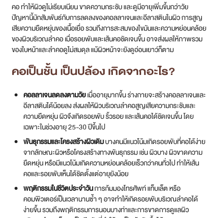
คอ ทำให้ผิวดูไม่เรียบเนียน ขาดความกระชับ และดูมีอายุเพิ่มขึ้นกว่าวัย
ปัญหานี้มักสัมพันธ์กับการลดลงของคอลลาเจนและอีลาสตินในผิว การสูญ
เสียความยืดหยุ่นของเนื้อเยื่อ รวมถึงการสะสมของไขมันและความหย่อนคล้อย
ของผิวบริเวณลำคอ เมื่อรอยพับและเส้นคอชัดเจนขึ้น อาจส่งผลให้ภาพรวม
ของใบหน้าและลำคอดูไม่สมดุล แม้ผิวหน้าจะยังดูอ่อนเยาว์ก็ตาม
คอเป็นชั้น เป็นปล้อง เกิดจากอะไร?
คอลลาเจนลดลงตามวัย
เมื่ออายุมากขึ้น ร่างกายจะสร้างคอลลาเจนและ
อีลาสตินได้น้อยลง ส่งผลให้ผิวบริเวณลำคอสูญเสียความกระชับและ
ความยืดหยุ่น ผิวจึงเกิดรอยพับ ริ้วรอย และเส้นคอได้ชัดเจนขึ้น โดย
เฉพาะในช่วงอายุ 25-30 ปีขึ้นไป
พันธุกรรมและโครงสร้างผิวเดิม
บางคนมีแนวโน้มเกิดรอยพับที่คอได้ง่าย
จากลักษณะผิวหรือโครงสร้างทางพันธุกรรม เช่น ผิวบาง ผิวขาดความ
ยืดหยุ่น หรือมีแนวโน้มเกิดความหย่อนคล้อยเร็วกว่าคนทั่วไป ทำให้เส้น
คอและรอยพับเห็นได้ชัดตั้งแต่อายุยังน้อย
พฤติกรรมในชีวิตประจำวัน
การก้มมองโทรศัพท์ แท็บเล็ต หรือ
คอมพิวเตอร์เป็นเวลานานซ้ำ ๆ อาจทำให้เกิดรอยพับบริเวณลำคอได้
ง่ายขึ้น รวมถึงพฤติกรรมการนอนบางท่าและการขาดการดูแลผิว