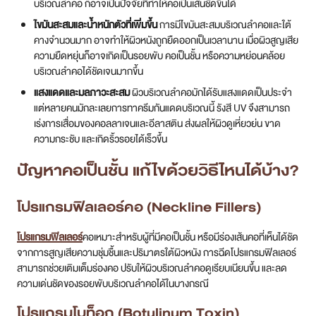
บริเวณลำคอ ก็อาจเป็นปัจจัยที่ทำให้คอเป็นเส้นชัดขึ้นได้
ไขมันสะสมและน้ำหนักตัวที่เพิ่มขึ้น
การมีไขมันสะสมบริเวณลำคอและใต้
คางจำนวนมาก อาจทำให้ผิวหนังถูกยืดออกเป็นเวลานาน เมื่อผิวสูญเสีย
ความยืดหยุ่นก็อาจเกิดเป็นรอยพับ คอเป็นชั้น หรือความหย่อนคล้อย
บริเวณลำคอได้ชัดเจนมากขึ้น
แสงแดดและมลภาวะสะสม
ผิวบริเวณลำคอมักได้รับแสงแดดเป็นประจำ
แต่หลายคนมักละเลยการทาครีมกันแดดบริเวณนี้ รังสี UV จึงสามารถ
เร่งการเสื่อมของคอลลาเจนและอีลาสติน ส่งผลให้ผิวดูเหี่ยวย่น ขาด
ความกระชับ และเกิดริ้วรอยได้เร็วขึ้น
ปัญหาคอเป็นชั้น แก้ไขด้วยวิธีไหนได้บ้าง?
โปรแกรมฟิลเลอร์คอ (Neckline Fillers)
โปรแกรมฟิลเลอร์
คอเหมาะสำหรับผู้ที่มีคอเป็นชั้น หรือมีร่องเส้นคอที่เห็นได้ชัด
จากการสูญเสียความชุ่มชื้นและปริมาตรใต้ผิวหนัง การฉีดโปรแกรมฟิลเลอร์
สามารถช่วยเติมเต็มร่องคอ ปรับให้ผิวบริเวณลำคอดูเรียบเนียนขึ้น และลด
ความเด่นชัดของรอยพับบริเวณลำคอได้ในบางกรณี
โปรแกรมโบท็อก (Botulinum Toxin)