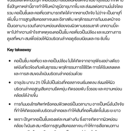
จนเริ่มสังเกตเห็นปัญหาคอเป็นชั้น หรือมีเส้นคอชัดเจน แม้อายุยังไม่มากก็ตาม
ซึ่งปัญหาเหล่านี้อาจทำให้ใบหน้าดูมีอายุมากขึ้น และส่งผลต่อความมั่นใจโดย
สาขา MRT สุทธิสาร
รวม คอเป็นชั้นและคอเหี่ยวสามารถเกิดได้จากหลายปัจจัย ไม่ว่าจะเป็นอายุที่
เพิ่มขึ้น การสูญเสียคอลลาเจนและอีลาสติน พฤติกรรมการก้มมองหน้าจอ
สาขา เซ็นทรัลปิ่นเกล้า
เป็นเวลานาน รวมถึงความหย่อนคล้อยของผิวตามธรรมชาติ บทความนี้จะ
พาไปทำความเข้าใจสาเหตุของคอเป็นชั้น คอเหี่ยวเป็นปล้อง และแนวทางการ
สาขา บางนา
ดูแลที่เหมาะสมเพื่อช่วยให้ผิวบริเวณลำคอดูเรียบเนียนและกระชับขึ้น
Key takeaway
สาขา CDC
คอเป็นชั้น คอเหี่ยว และคอเป็นปล้อง ไม่ได้เกิดจากอายุเพียงอย่างเดียว
สาขา นครปฐม
แต่ยังเกี่ยวข้องกับพันธุกรรม พฤติกรรมการใช้ชีวิต การได้รับแสงแดด
และการสะสมของไขมันบริเวณลำคอร่วมด้วย
ไทย
อายุประมาณ 25 ปีขึ้นไปเป็นช่วงที่คอลลาเจนเริ่มลดลง ส่งผลให้ผิว
บริเวณลำคอสูญเสียความยืดหยุ่น เกิดรอยพับ ริ้วรอย และความหย่อน
คล้อยได้ง่ายขึ้น
การก้มมองโทรศัพท์หรือคอมพิวเตอร์เป็นเวลานาน อาจเป็นหนึ่งในปัจจัย
ที่ทำให้เกิดรอยพับบริเวณลำคอและทำให้เส้นที่คอเห็นชัดขึ้นในระยะยาว
เพราะปัญหาคอเป็นชั้นของแต่ละคนต่างกัน ซึ่งอาจเกิดจากผิวหย่อน
คล้อย ไขมันสะสม หรือการสูญเสียคอลลาเจน ทำให้การเลือกแนวทาง