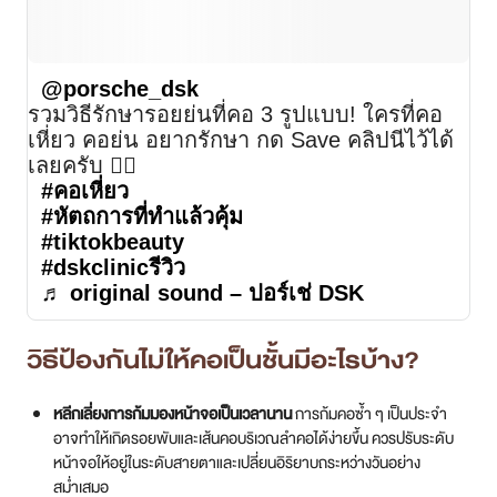
@porsche_dsk
รวมวิธีรักษารอยย่นที่คอ 3 รูปแบบ! ใครที่คอ
เหี่ยว คอย่น อยากรักษา กด Save คลิปนีไว้ได้
เลยครับ ☝🏻
#คอเหี่ยว
#หัตถการที่ทําแล้วคุ้ม
#tiktokbeauty
#dskclinicรีวิว
♬ original sound – ปอร์เช่ DSK
วิธีป้องกันไม่ให้คอเป็นชั้นมีอะไรบ้าง?
หลีกเลี่ยงการก้มมองหน้าจอเป็นเวลานาน
การก้มคอซ้ำ ๆ เป็นประจำ
อาจทำให้เกิดรอยพับและเส้นคอบริเวณลำคอได้ง่ายขึ้น ควรปรับระดับ
หน้าจอให้อยู่ในระดับสายตาและเปลี่ยนอิริยาบถระหว่างวันอย่าง
สม่ำเสมอ