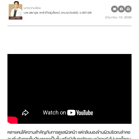
บทความโดย
นพ.สราวุธ เหล่ากิจรุ่งโรจน์ (หมอปอร์เช่) ว.60128
เคสรีวิว
มิถุนายน 10, 2026
Case Review
วีดีโอรีวิว
บทความ
โปรโมชั่น
รายชื่อสาขา
สาขา Siam Paragon
สาขา Stadium One
หลายคนให้ความสำคัญกับการดูแลผิวหน้า แต่กลับมองข้ามผิวบริเวณลำคอ
สาขา Asoke