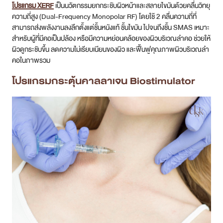
โปรแกรม XERF
เป็นนวัตกรรมยกกระชับผิวหน้าและสลายไขมันด้วยคลื่นวิทยุ
ความถี่สูง (Dual-Frequency Monopolar RF) โดยใช้ 2 คลื่นความถี่ที่
สามารถส่งพลังงานลงลึกตั้งแต่ชั้นหนังแท้ ชั้นไขมัน ไปจนถึงชั้น SMAS เหมาะ
สำหรับผู้ที่มีคอเป็นปล้อง หรือมีความหย่อนคล้อยของผิวบริเวณลำคอ ช่วยให้
ผิวดูกระชับขึ้น ลดความไม่เรียบเนียนของผิว และฟื้นฟูคุณภาพผิวบริเวณลำ
คอในภาพรวม
โปรแกรมกระตุ้นคาลลาเจน Biostimulator