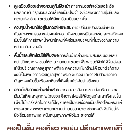
ดูแลผิวบริเวณลำคอควบคู่กับผิวหน้า
การทามอยส์เจอไรเซอร์หรือ
ผลิตภัณฑ์บำรุงผิวบริเวณลำคอเป็นประจำ จะช่วยเพิ่มความชุ่มชื้น ลด
ความแห้งกร้าน และช่วยให้ผิวดูเรียบเนียนมากขึ้น
ควบคุมน้ำหนักให้อยู่ในเกณฑ์เหมาะสม
การเปลี่ยนแปลงของน้ำหนัก
ตัวอย่างรวดเร็วอาจส่งผลต่อความยืดหยุ่นของผิวและเพิ่มโอกาสเกิดคอ
เป็นชั้นได้ การรักษาน้ำหนักให้คงที่จึงช่วยลดปัจจัยที่เกี่ยวข้องกับความ
หย่อนคล้อยของผิว
ดื่มน้ำและพักผ่อนให้เพียงพอ
การดื่มน้ำอย่างเหมาะสมและนอนหลับ
อย่างมีคุณภาพ ช่วยให้ร่างกายซ่อมแซมและฟื้นฟูเซลล์ผิวได้ดีขึ้น ส่งผล
ให้ผิวบริเวณลำคอดูสุขภาพดีและลดความแห้งกร้านได้ อย่างไรก็ตาม
วิธีนี้เป็นเพียงการช่วยดูแลสุขภาพผิวโดยรวม และอาจไม่สามารถแก้
ปัญหาคอเป็นชั้นหรือคอเหี่ยวที่เกิดขึ้นแล้วได้อย่างชัดเจน
ออกกำลังกายอย่างสม่ำเสมอ
การออกกำลังกายช่วยส่งเสริมการไหล
เวียนโลหิตและสุขภาพโดยรวม ซึ่งอาจส่งผลให้ผิวดูสดใสและแข็งแรงขึ้น
แม้จะไม่ใช่วิธีหลักในการแก้ปัญหาคอเป็นชั้นหรือคอเป็นปล้องโดยตรง แต่
การดูแลสุขภาพร่างกายอย่างสม่ำเสมอสามารถช่วยลดปัจจัยที่เร่งให้
ผิวเสื่อมสภาพ และสนับสนุนสุขภาพผิวในระยะยาวได้
คอเป็นชั้น คอเหี่ยว คอย่น ปรึกษาแพทย์ที่