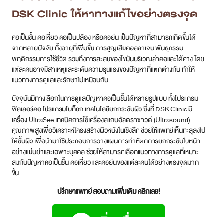
DSK Clinic ให้หาทางแก้ไขอย่างตรงจุด
คอเป็นชั้น คอเหี่ยว คอเป็นปล้อง หรือคอย่น เป็นปัญหาที่สามารถเกิดขึ้นได้
จากหลายปัจจัย ทั้งอายุที่เพิ่มขึ้น การสูญเสียคอลลาเจน พันธุกรรม
พฤติกรรมการใช้ชีวิต รวมถึงการสะสมของไขมันบริเวณลำคอและใต้คาง โดย
แต่ละคนอาจมีสาเหตุและระดับความรุนแรงของปัญหาที่แตกต่างกัน ทำให้
แนวทางการดูแลและรักษาไม่เหมือนกัน
ปัจจุบันมีทางเลือกในการดูแลปัญหาคอเป็นชั้นได้หลายรูปแบบ ทั้งโปรแกรม
ฟิลเลอร์คอ โปรแกรมโบท็อก เทคโนโลยียกกระชับผิว ซึ่งที่ DSK Clinic มี
เครื่อง UltraSee เทคนิคการใช้เครื่องสแกนอัลตราซาวด์ (Ultrasound)
คุณภาพสูงเพื่อวิเคราะห์โครงสร้างผิวหนังในเชิงลึก ช่วยให้แพทย์เห็นทะลุลงไป
ใต้ชั้นผิว เพื่อนำมาใช้ประกอบการวางแผนการทำหัตถการยกกระชับใบหน้า
อย่างแม่นยำและเฉพาะบุคคล ช่วยให้สามารถเลือกแนวทางการดูแลที่เหมาะ
สมกับปัญหาคอเป็นชั้น คอเหี่ยว และคอย่นของแต่ละคนได้อย่างตรงจุดมาก
ขึ้น
ปรึกษาแพทย์ สอบถามเพิ่มเติม คลิกเลย!