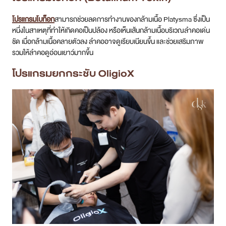
โปรแกรมโบท็อก
สามารถช่วยลดการทำงานของกล้ามเนื้อ Platysma ซึ่งเป็น
หนึ่งในสาเหตุที่ทำให้เกิดคอเป็นปล้อง หรือเห็นเส้นกล้ามเนื้อบริเวณลำคอเด่น
ชัด เมื่อกล้ามเนื้อคลายตัวลง ลำคออาจดูเรียบเนียนขึ้น และช่วยเสริมภาพ
รวมให้ลำคอดูอ่อนเยาว์มากขึ้น
โปรแกรมยกกระชับ OligioX