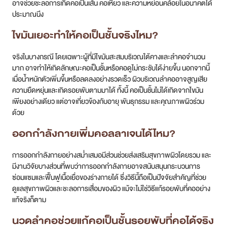
อาจช่วยชะลอการเกิดคอเป็นเส้น คอเหี่ยว และความหย่อนคล้อยในอนาคตได้
ประมาณนึง
ไขมันเยอะทำให้คอเป็นชั้นจริงไหม?
จริงในบางกรณี โดยเฉพาะผู้ที่มีไขมันสะสมบริเวณใต้คางและลำคอจำนวน
มาก อาจทำให้เกิดลักษณะคอเป็นชั้นหรือคอดูไม่กระชับได้ง่ายขึ้น นอกจากนี้
เมื่อน้ำหนักตัวเพิ่มขึ้นหรือลดลงอย่างรวดเร็ว ผิวบริเวณลำคออาจสูญเสีย
ความยืดหยุ่นและเกิดรอยพับตามมาได้ ทั้งนี้ คอเป็นชั้นไม่ได้เกิดจากไขมัน
เพียงอย่างเดียว แต่อาจเกี่ยวข้องกับอายุ พันธุกรรม และคุณภาพผิวร่วม
ด้วย
ออกกำลังกายเพิ่มคอลลาเจนได้ไหม?
การออกกำลังกายอย่างสม่ำเสมอมีส่วนช่วยส่งเสริมสุขภาพผิวโดยรวม และ
มีงานวิจัยบางส่วนที่พบว่าการออกกำลังกายอาจสนับสนุนกระบวนการ
ซ่อมแซมและฟื้นฟูเนื้อเยื่อของร่างกายได้ ซึ่งวิธีนี้ถือเป็นปัจจัยสำคัญที่ช่วย
ดูแลสุขภาพผิวและชะลอการเสื่อมของผิว แม้จะไม่ใช่วิธีแก้รอยพับที่คออย่าง
แท้จริงก็ตาม
นวดลำคอช่วยแก้คอเป็นชั้นรอยพับที่คอได้จริง