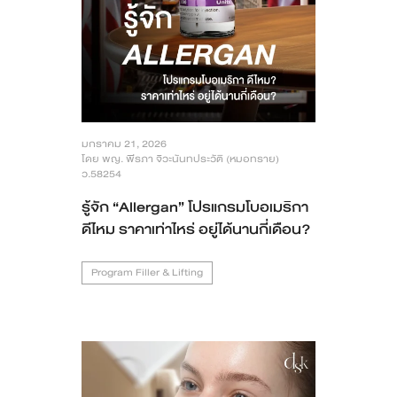
สาขา MRT สุทธิสาร
สาขา เซ็นทรัลปิ่นเกล้า
สาขา บางนา
มกราคม 21, 2026
สาขา CDC
โดย พญ. พีรภา จิวะนันทประวัติ (หมอทราย)
ว.58254
สาขา นครปฐม
รู้จัก “Allergan” โปรแกรมโบอเมริกา
ดีไหม ราคาเท่าไหร่ อยู่ได้นานกี่เดือน?
English
Program Filler & Lifting
ไทย