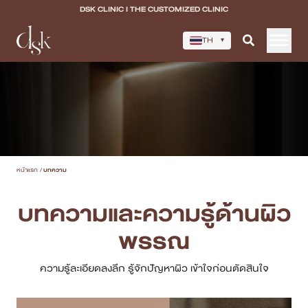
DSK CLINIC I THE CUSTOMIZED CLINIC
TH
▾
หน้าแรก
เกี่ยวกับ DSK Clinic
บริการทั้งหมด
หน้าแรก
/
บทความ
Program Filler & Lifting
บทความและความรู้ด้านผิว
Program Acne Scar
พรรณ
Program Skin Quality
ความรู้ละเอียดลงลึก รู้จักปัญหาผิว เข้าใจก่อนตัดสินใจ
Program Body Confidence
แพทย์ของเรา