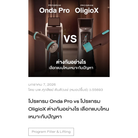
มกราคม 7, 2026
โดย นพ.ศุภสิธย์ ตันติวงษ์ (หมอปริ้นซ์) ว.55693
โปรแกรม Onda Pro vs โปรแกรม
OligioX ต่างกันอย่างไร เลือกแบบไหน
เหมาะกับปัญหา
Program Filler & Lifting