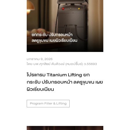
มกราคม 9, 2026
โดย นพ.ศุภสิธย์ ตันติวงษ์ (หมอปริ้นซ์) ว.55693
โปรแกรม Titanium Lifting ยก
กระชับ ปรับกรอบหน้า ลดรูขุมขน เผย
ผิวเรียบเนียน
Program Filler & Lifting