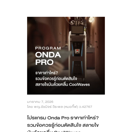
มกราคม 7, 2026
โดย พญ.ชัชนิจร์ วีระพล (หมอกิ๊ฟ) ว.42767
โปรแกรม Onda Pro ราคาเท่าไหร่?
รวมข้อควรรู้ก่อนตัดสินใจ สลายไข