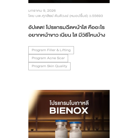
มกราคม 9, 2026
โดย นพ.ศุภสิธย์ ตันติวงษ์ (หมอปริ้นซ์) ว.55693
อัปเดต! โปรแกรมฉีดหน้าใส คืออะไร
อยากหน้าขาว เนียน ใส มีวิธีไหนบ้าง
Program Filler & Lifting
Program Acne Scar
Program Skin Quality