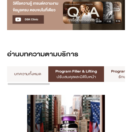
เคสรีวิว
Case Review
วีดีโอรีวิว
อ่านบทความตามบริการ
บทความ
โปรโมชั่น
Program Filler & Lifting
Program A
บทความทั้งหมด
ปรับสมดุลและมิติใบหน้า
รักษาหล
รายชื่อสาขา
สาขา Siam Paragon
สาขา Stadium One
สาขา Asoke