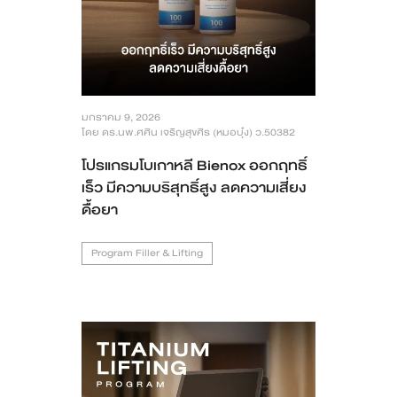
มกราคม 9, 2026
โดย ดร.นพ.ศศิน เจริญสุขศิร (หมอบุ๋ง) ว.50382
โปรแกรมโบเกาหลี Bienox ออกฤทธิ์
เร็ว มีความบริสุทธิ์สูง ลดความเสี่ยง
ดื้อยา
Program Filler & Lifting