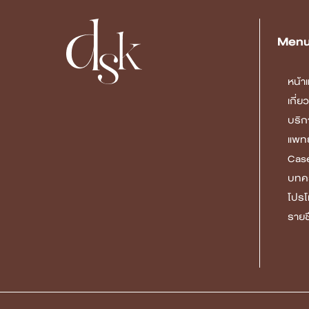
Men
หน้า
เกี่
บริก
แพทย
Cas
บทค
โปรโ
รายช