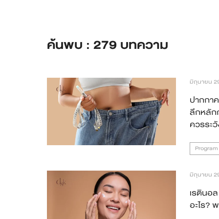
เคสรีวิว
ค้นพบ : 279 บทความ
Case Review
วีดีโอรีวิว
มิถุนายน 2
บทความ
ปากกาคว
ลึกหลักก
โปรโมชั่น
ควรระวั
รายชื่อสาขา
Program
สาขา Siam Paragon
มิถุนายน 2
สาขา Stadium One
เรตินอล 
อะไร? พ
สาขา Asoke