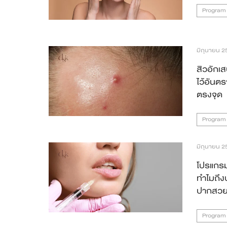
Program
สาขา MRT สุทธิสาร
สาขา เซ็นทรัลปิ่นเกล้า
มิถุนายน 2
สาขา บางนา
สิวอักเส
ไว้อันต
สาขา CDC
ตรงจุด
สาขา นครปฐม
Program
English
มิถุนายน 2
ไทย
โปรแกรม
ทำไมถึง
ปากสวยเข
Program F