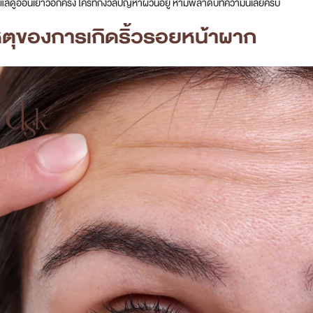
 แลดูอ่อนเยาว์อีกครั้ง ใครที่กังวลปัญหาผิวนี้อยู่ ห้ามพลาดบทความนี้เลยครับ
หตุของการเกิดริ้วรอยหน้าผาก