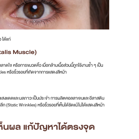
 ได้แก่
alis Muscle)
าดใจ หรือการขมวดคิ้ว เมื่อกล้ามเนื้อส่วนนี้ถูกใช้งานซ้ำ ๆ เป็น
les หรือริ้วรอยที่เกิดจากการแสดงสีหน้า
ร้ายจากแสงแดดและมลภาวะเป็นประจำ การผลิตคอลลาเจนและอีลาสติน
tatic Wrinkles) หรือริ้วรอยที่เห็นได้ชัดแม้ไม่ได้แสดงสีหน้า
ห็นผล แก้ปัญหาได้ตรงจุด