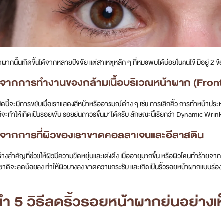
าผากนั้นเกิดขึ้นได้จากหลายปัจจัย แต่สาเหตุหลัก ๆ ที่หมอพบได้บ่อยในคนไข้ มีอยู่ 2 ข้อ
ิดจากการทำงานของกล้ามเนื้อบริเวณหน้าผาก (Front
มัดนี้จะมีการขยับเมื่อเราแสดงสีหน้าหรืออารมณ์ต่าง ๆ เช่น การเลิกคิ้ว การทำหน้าประหล
็จะทำให้เกิดเป็นรอยพับ รอยย่นถาวรขึ้นมาได้ครับ ลักษณะนี้เรียกว่า Dynamic Wrink
ิดจากการที่ผิวของเราขาดคอลลาเจนและอีลาสติน
ร้างสำคัญที่ช่วยให้ผิวมีความยืดหยุ่นและเต่งตึง เมื่ออายุมากขึ้น หรือผิวโดนทำ
ติจะลดน้อยลง ทำให้ผิวบางลง ขาดความกระชับ และเกิดเป็นริ้วรอยหน้าผากแบบร่องลึก (S
ำ 5 วิธีลดริ้วรอยหน้าผากย่นอย่างเ