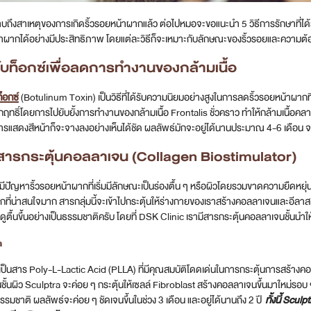
ราบถึงสาเหตุของการเกิดริ้วรอยหน้าผากแล้ว ต่อไปหมอจะขอแนะนำ 5 วิธีการรักษาที
าผากได้อย่างมีประสิทธิภาพ โดยแต่ละวิธีก็จะเหมาะกับลักษณะของริ้วรอยและความต
ดโบท็อกซ์เพื่อลดการทำงานของกล้ามเนื้อ
็อกซ์
(Botulinum Toxin) เป็นวิธีที่ได้รับความนิยมอย่างสูงในการลดริ้วรอยหน้าผา
ทธิ์โดยการไปยับยั้งการทำงานของกล้ามเนื้อ Frontalis ชั่วคราว ทำให้กล้ามเนื้อคลายตัว 
แสดงสีหน้าก็จะจางลงอย่างเห็นได้ชัด ผลลัพธ์มักจะอยู่ได้นานประมาณ 4-6 เดือน จาก
ดสารกระตุ้นคอลลาเจน (Collagen Biostimulator)
ที่มีปัญหาริ้วรอยหน้าผากที่เริ่มมีลักษณะเป็นร่องตื้น ๆ หรือผิวโดยรวมขาดความยืดห
อกที่น่าสนใจมาก สารกลุ่มนี้จะเข้าไปกระตุ้นให้ร่างกายของเราสร้างคอลลาเจนและอีลาสต
ดูตื้นขึ้นอย่างเป็นธรรมชาติครับ โดยที่ DSK Clinic เรามีสารกระตุ้นคอลลาเจนชั้นนำให้เ
a
เป็นสาร Poly-L-Lactic Acid (PLLA) ที่มีคุณสมบัติโดดเด่นในการกระตุ้นการสร้างคอลล
นชั้นผิว Sculptra จะค่อย ๆ กระตุ้นให้เซลล์ Fibroblast สร้างคอลลาเจนขึ้นมาใหม่รอบ
รรมชาติ ผลลัพธ์จะค่อย ๆ ชัดเจนขึ้นในช่วง 3 เดือน และอยู่ได้นานถึง 2 ปี
ทั้งนี้ Scu