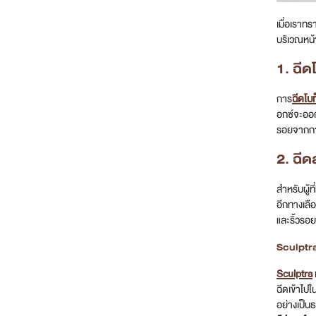
เมื่อเราท
บริเวณหน้
1. ฉี
การ
ฉีดโบท
อกซ์จะออกฤ
รอยจากการ
2. ฉี
สำหรับผู้
อีกทางเลื
และริ้วรอย
Sculptr
Sculptra
ฉีดเข้าไปใ
อย่างเป็นธ