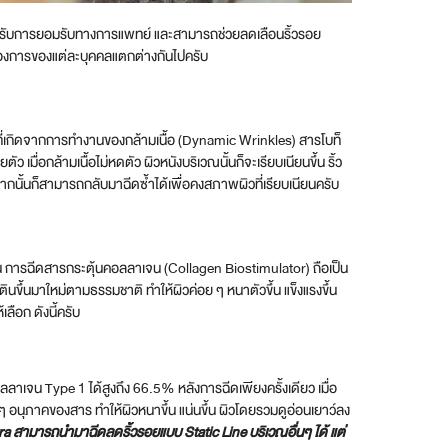
่ได้รับการยอมรับทางการแพทย์ และสามารถช่วยลดเลือนริ้วรอย
้องการของแต่ละบุคคลแตกต่างกันไปครับ
กที่เกิดจากการทำงานของกล้ามเนื้อ (Dynamic Wrinkles) สารโบท็
เมื่อกล้ามเนื้อไม่หดตัว ผิวหนังบริเวณนั้นก็จะเรียบเนียนขึ้น ริ้ว
นั้นก็สามารถกลับมาฉีดซ้ำได้เพื่อคงสภาพผิวที่เรียบเนียนครับ
ยุ่น การฉีดสารกระตุ้นคอลลาเจน (Collagen Biostimulator) ถือเป็น
ินขึ้นมาใหม่ตามธรรมชาติ ทำให้ผิวค่อย ๆ หนาตัวขึ้น แข็งแรงขึ้น
ลือก ดังนี้ครับ
าเจน Type 1 ได้สูงถึง 66.5% หลังการฉีดเพียงครั้งเดียว เมื่อ
 ๆ อนุภาคของสาร ทำให้ผิวหนาขึ้น แน่นขึ้น ผิวโดยรวมดูอ่อนเยาว์ลง
lptra สามารถนำมาฉีดลดริ้วรอยแบบ Static Line บริเวณอื่นๆ ได้ แต่