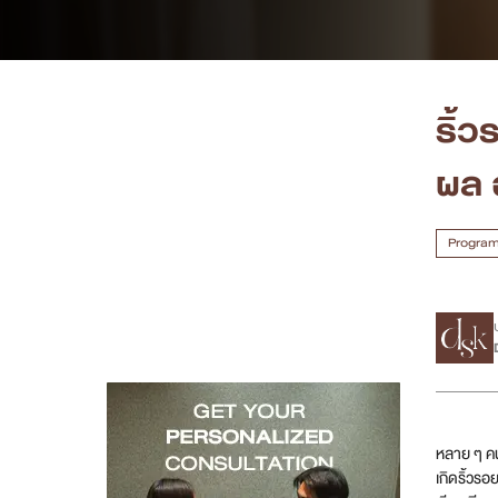
เคสรีวิว
Case Review
ริ้
วีดีโอรีวิว
ผล 
บทความ
Program 
โปรโมชั่น
รายชื่อสาขา
สาขา Siam Paragon
สาขา Stadium One
หลาย ๆ คน
เกิดริ้วร
สาขา Asoke