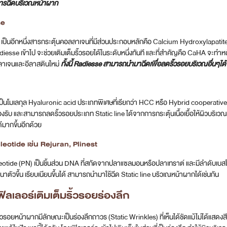
การฉีดบริเวณหน้าผาก
se
เป็นอีกหนึ่งสารกระตุ้นคอลลาเจนที่มีส่วนประกอบหลักคือ Calcium Hydroxylapatite
adiesse เข้าไป จะช่วยเติมเต็มริ้วรอยได้ในระดับหนึ่งทันที และที่สำคัญคือ CaHA จะทำห
าเจนและอีลาสตินใหม่
ทั้งนี้ Radiesse สามารถนำมาฉีดเพื่อลดริ้วรอยบริเวณอื่นๆไ
o
ป็นโมเลกุล Hyaluronic acid ประเภทพิเศษที่เรียกว่า HCC หรือ Hybrid cooperat
งรับ และสามารถลดริ้วรอยประเภท Static line ได้จากการกระตุ้นเนื้อเยื้อให้ผิวบริเวณนี
ีมากขึ้นอีกด้วย
eotide เช่น Rejuran, Plinest
otide (PN) เป็นชิ้นส่วน DNA ที่สกัดจากปลาแซลมอนหรือปลาเทราต์ และมีลำดับเบสใก
หนาตัวขึ้น เรียบเนียนขึ้นได้ สามารถนำมาใช้ฉีด Static line บริวเณหน้าผากได้เช่นกัน
ฟิลเลอร์เติมเต็มริ้วรอยร่องลึก
ิ้วรอยหน้าผากมีลักษณะเป็นร่องลึกถาวร (Static Wrinkles) ที่เห็นได้ชัดแม้ไม่ได้แสดงส