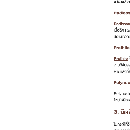
ไม่แนะนำ
Radies
Radiesse
เมื่อฉีด R
สร้างคอลล
Profhil
Profhilo
เ
งานวิจัยรอ
จายแสงที่ด
Polynucl
Polynucle
ใหม่ให้ผิว
3. ฉีด
ในกรณีที่ร