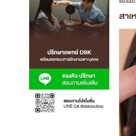
เรียบเนียน
สาขา MRT สุทธิสาร
สาเ
สาขา เซ็นทรัลปิ่นเกล้า
สาขา บางนา
สาขา CDC
สาขา นครปฐม
ไทย