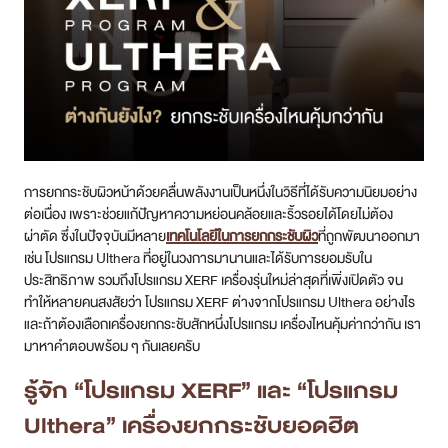
สาขา MRT สุทธิสาร
สาขา เซ็นทรัลปิ่นเกล้า
สาขา บางนา
สาขา CDC
การยกกระชับผิวหน้าด้วยคลื่นพลังงานเป็นหนึ่งในวิธีที่ได้รับความนิยมอย่าง
ต่อเนื่อง เพราะช่วยแก้ปัญหาความหย่อนคล้อยและริ้วรอยได้โดยไม่ต้อง
สาขา นครปฐม
ผ่าตัด ซึ่งในปัจจุบันมีหลาย
เทคโนโลยีในการยกกระชับผิว
ที่ถูกพัฒนาออกมา
เช่น โปรแกรม Ulthera ที่อยู่ในวงการมานานและได้รับการยอมรับใน
ไทย
ประสิทธิภาพ รวมถึงโปรแกรม XERF เครื่องรุ่นใหม่ล่าสุดที่เพิ่งเปิดตัว จน
ทำให้หลายคนสงสัยว่า โปรแกรม XERF ต่างจากโปรแกรม Ulthera อย่างไร
และถ้าต้องเลือกเครื่องยกกระชับสักหนึ่งโปรแกรม เครื่องไหนคุ้มค่ากว่ากัน เรา
มาหาคำตอบพร้อม ๆ กันเลยครับ
รู้จัก “โปรแกรม XERF” และ “โปรแกรม
Ulthera” เครื่องยกกระชับยอดฮิต