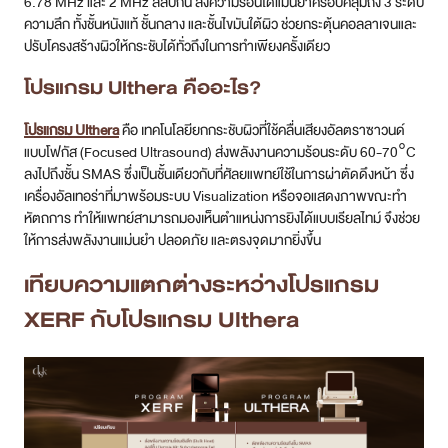
6.78 MHz และ 2 MHz สลับกัน ส่งความร้อนได้แม่นยำครอบคลุมถึง 3 ระดับ
ความลึก ทั้งชั้นหนังแท้ ชั้นกลาง และชั้นไขมันใต้ผิว ช่วยกระตุ้นคอลลาเจนและ
ปรับโครงสร้างผิวให้กระชับได้ทั่วถึงในการทำเพียงครั้งเดียว
โปรแกรม Ulthera คืออะไร?
โปรแกรม Ulthera
คือ เทคโนโลยียกกระชับผิวที่ใช้คลื่นเสียงอัลตราซาวนด์
แบบโฟกัส (Focused Ultrasound) ส่งพลังงานความร้อนระดับ 60-70°C
ลงไปถึงชั้น SMAS ซึ่งเป็นชั้นเดียวกับที่ศัลยแพทย์ใช้ในการผ่าตัดดึงหน้า ซึ่ง
เครื่องอัลเทอร่าที่มาพร้อมระบบ Visualization หรือจอแสดงภาพขณะทำ
หัตถการ ทำให้แพทย์สามารถมองเห็นตำแหน่งการยิงได้แบบเรียลไทม์ จึงช่วย
ให้การส่งพลังงานแม่นยำ ปลอดภัย และตรงจุดมากยิ่งขึ้น
เทียบความแตกต่างระหว่างโปรแกรม
XERF กับโปรแกรม Ulthera