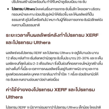
ปรับโครงสร้างผิวพร้อมกัน ทำให้ใบหน้าดูเรียบเนียน กระชับ
โปรแกรม Ulthera
โดดเด่นเรื่องการยกกระชับชั้นลึก โดยเฉพาะบริเวณ
กรอบหน้าและคาง ช่วยปรับรูปหน้าให้เรียวขึ้น และให้ผลลัพธ์ที่เป็น
ธรรมชาติ ดูไม่แข็งหรือเกินไป เหมาะกับผู้ที่ต้องการยกกระชับผิวลึกแต่ยัง
คงความเป็นธรรมชาติ
ระยะเวลาเห็นผลลัพธ์หลังทำโปรแกรม XERF
และโปรแกรม Ulthera
ผลลัพธ์ของโปรแกรม XERF และโปรแกรม Ulthera จะอยู่ได้นานประมาณ
12 เดือน หลังทำจะเริ่มสังเกตว่าผิวดูกระชับขึ้นประมาณ 20-30% และจะเห็น
ผลชัดเจนที่สุดในช่วง 2-3 เดือนถัดมา ซึ่งเป็นช่วงที่คอลลาเจนใหม่ถูกสร้างขึ้น
อย่างเต็มที่ ทั้งนี้ระยะเวลาการคงผลลัพธ์ขึ้นอยู่กับสภาพผิว อายุ และการ
ดูแลตัวเองของแต่ละบุคคล การกลับมาทำซ้ำปีละ 1 ครั้งจะช่วยรักษาผิวให้
กระชับและคงความอ่อนเยาว์อย่างต่อเนื่อง
ค่าใช้จ่ายของโปรแกรม XERF และโปรแกรม
Ulthera
โปรแกรม XERF จะมีราคาย่อมเยากว่าโปรแกรม Ulthera เล็กน้อย โดยปกติ