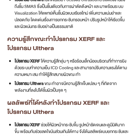
ถึงชั้น SMAS ซึ่งเป็นชั้นเดียวกับการผ่าตัดดึงหน้า และมาพร้อมระบบ
Visualization ให้แพทย์เห็นชั้นผิวแบบเรียลไทม์ เพิ่มความแม่นยำและ
ปลอดภัย โดดเด่นเรื่องการยกกระชับกรอบหน้า ปรับรูปหน้าให้เรียวขึ้น
และผิวแน่นกระชับอย่างเป็นธรรมชาติ
ความรู้สึกขณะทำโปรแกรม XERF และ
โปรแกรม Ulthera
โปรแกรม XERF
ให้ความรู้สึกอุ่น ๆ หรือร้อนเล็กน้อยบริเวณที่ทำการยิง
ด้วยระบบทำความเย็น ICD Cooling และสามารถปรับความแรงได้ตาม
ความเหมาะสม ทำให้รู้สึกสบายผิวขณะทำ
โปรแกรม Ulthera
ขณะทำอาจมีความรู้สึกเจ็บแปลบ ๆ ที่เกิดจาก
พลังงานที่ลงไปใต้ชั้นผิวเป็นจุด ๆ
ผลลัพธ์ที่ได้หลังทำโปรแกรม XERF และ
โปรแกรม Ulthera
โปรแกรม XERF
ช่วยให้ผิวหน้ากระชับขึ้น รูปหน้าชัดเจนและดูมีมิติมาก
ขึ้น พร้อมกับช่วยลดไขมันส่วนเกินใต้คาง จึงได้ผลลัพธ์แบบยกกระชับและ