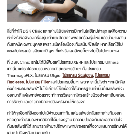
สิ่งที่ทำให้ DSK Clinic แตกต่างไม่ใช่แค่การมีเทคโนโลยีใหม่ล่าสุด แต่คือความ
เข้าใจทั้งข้อดีของเครื่องรุ่นเก่าและศักยภาพของเครื่องรุ่นใหม่ แล้วนำมาผสาน
กับเทคนิคเฉพาะบุคคล เพราะแม้เครื่องมือจะทันสมัยเพียงใด หากเลือกใช้ไม่
ตรงกับโครงสร้างผิวและปัญหาที่แท้จริง ผลลัพธ์ก็อาจไม่เป็นไปตามคาด
ที่ DSK Clinic เราไม่ได้มีเพียงแค่โปรแกรม XERF และโปรแกรม Ulthera
เท่านั้น แต่เราได้รวบรวมหลายศาสตร์การรักษา ทั้งโปรแกรม
ThermageFLX, โปรแกรม Oligio,
โปรแกรม Sculptra
,
โปรแกรม
Radiesse
,
โปรแกรม Filler
และโปรแกรมอื่น ๆ เพราะเรามั่นใจว่า “เทคนิคคือ
ตัวกำหนดผลลัพธ์” ไม่ใช่แค่การใช้เครื่องที่ได้มาตรฐานเท่านั้นถึงผลลัพธ์จะ
ออกมาดี แต่แพทย์ของเราจะทำการวิเคราะห์โครงสร้างผิวอย่างละเอียดก่อน
การรักษา และวางเทคนิคการยิงพลังงานให้ตรงจุด
ทำให้ทุกช็อตที่ยิงออกไปแม้จำนวนเท่ากัน แต่ผลลัพธ์กลับแตกต่างกันออก
หากคุณกำลังมองหาคลินิกที่ได้มาตรฐาน มีความปลอดภัยและอยากมั่นใจ
กับผลลัพธ์ที่ได้ สามารถเข้ามาปรึกษาแพทย์ของเราเพื่อวางแผนการรักษาได้
เสมอ ไม่ผิดหวังแน่นอนครับ