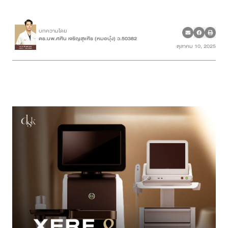
เคสรีวิว
บทความโดย
ดร.นพ.ศศิน เจริญสุขศิร (หมอบุ๋ง) ว.50382
ตุลาคม 10, 2025
Case Review
วีดีโอรีวิว
บทความ
โปรโมชั่น
รายชื่อสาขา
สาขา Siam Paragon
สาขา Stadium One
สาขา Asoke